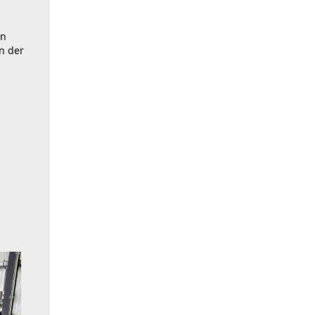
en
n der