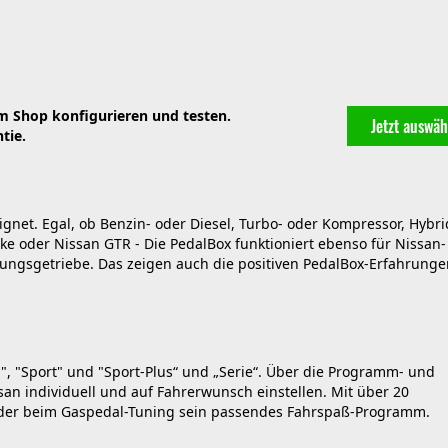
im Shop konfigurieren und testen.
Jetzt auswäh
tie.
ignet. Egal, ob Benzin- oder Diesel, Turbo- oder Kompressor, Hybri
uke oder Nissan GTR - Die PedalBox funktioniert ebenso für Nissan-
lungsgetriebe. Das zeigen auch die positiven PedalBox-Erfahrunge
, "Sport" und "Sport-Plus“ und „Serie“. Über die Programm- und
an individuell und auf Fahrerwunsch einstellen. Mit über 20
eder beim Gaspedal-Tuning sein passendes Fahrspaß-Programm.