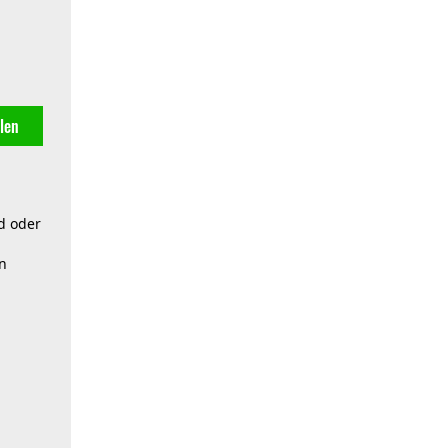
len
d oder
n