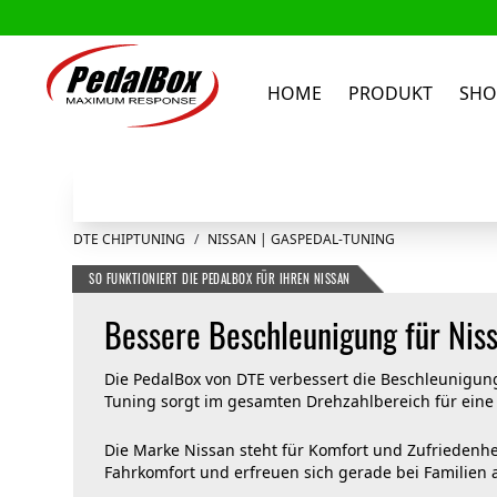
HOME
PRODUKT
SHO
Zum Inhalt springen
DTE CHIPTUNING
/
NISSAN | GASPEDAL-TUNING
SO FUNKTIONIERT DIE PEDALBOX FÜR IHREN NISSAN
Bessere Beschleunigung für Nis
Die PedalBox von DTE verbessert die Beschleunigung 
Tuning sorgt im gesamten Drehzahlbereich für eine
Die Marke Nissan steht für Komfort und Zufriedenhe
Fahrkomfort und erfreuen sich gerade bei Familien al