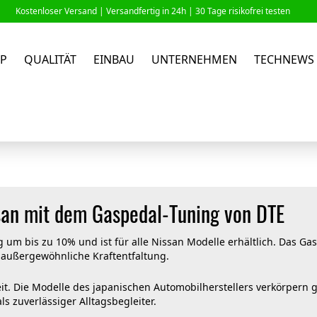
Kostenloser Versand |
Versandfertig in 24h
| 30 Tage risikofrei testen
P
QUALITÄT
EINBAU
UNTERNEHMEN
TECHNEWS
san mit dem Gaspedal-Tuning von DTE
um bis zu 10% und ist für alle Nissan Modelle erhältlich. Das Ga
 außergewöhnliche Kraftentfaltung.
it. Die Modelle des japanischen Automobilherstellers verkörpern 
s zuverlässiger Alltagsbegleiter.