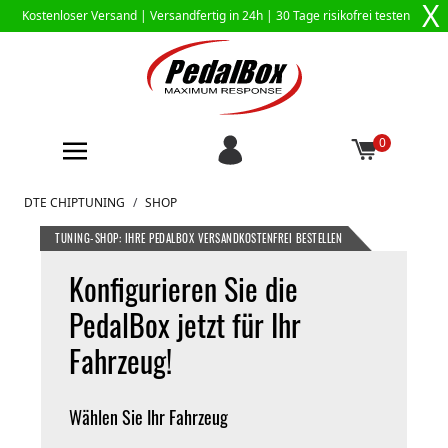
X
Kostenloser Versand |
Versandfertig in 24h
| 30 Tage risikofrei testen
0
Zum Inhalt springen
DTE CHIPTUNING
/
SHOP
TUNING-SHOP: IHRE PEDALBOX VERSANDKOSTENFREI BESTELLEN
Konfigurieren Sie die
PedalBox jetzt für Ihr
Fahrzeug!
Wählen Sie Ihr Fahrzeug