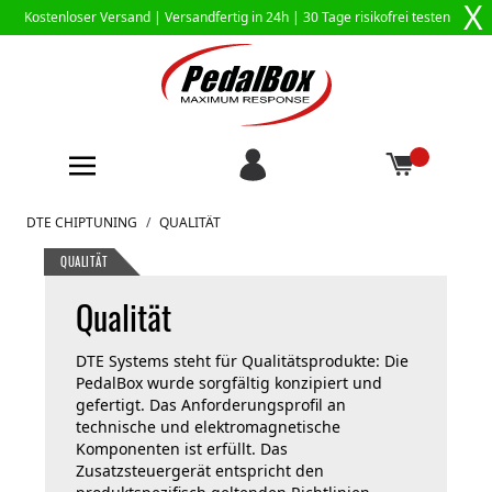
X
Kostenloser Versand |
Versandfertig in 24h
| 30 Tage risikofrei testen
Zum Inhalt springen
DTE CHIPTUNING
/
QUALITÄT
QUALITÄT
Qualität
DTE Systems steht für Qualitätsprodukte: Die
PedalBox wurde sorgfältig konzipiert und
gefertigt. Das Anforderungsprofil an
technische und elektromagnetische
Komponenten ist erfüllt. Das
Zusatzsteuergerät entspricht den