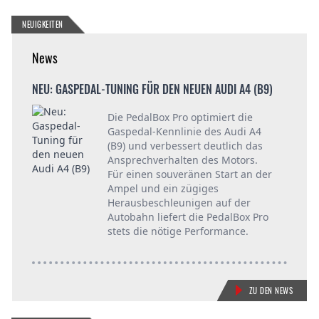
NEUIGKEITEN
News
SKODA TUNING: ERSTMALS GASPEDALTUNING IM NEUEN KODIAQ
NEU: GASPEDAL-TUNING FÜR DEN NEUEN AUDI A4 (B9)
JETZT 
Die PedalBox Pro optimiert die
Gaspedal-Kennlinie des Audi A4
im
(B9) und verbessert deutlich das
Ansprechverhalten des Motors.
Für einen souveränen Start an der
t
Ampel und ein zügiges
Herausbeschleunigen auf der
ng!
Autobahn liefert die PedalBox Pro
stets die nötige Performance.
ZU DEN NEWS