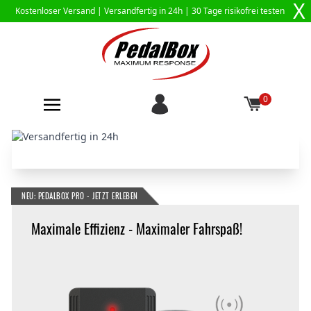
X
Kostenloser Versand |
Versandfertig in 24h
| 30 Tage risikofrei testen
0
Zum Inhalt springen
VERSANDFERTIG IN 24H
JETZT 30 TAGE RISIKOFREI
TESTEN!
NEU: PEDALBOX PRO - JETZT ERLEBEN
{
Maximale Effizienz - Maximaler Fahrspaß!