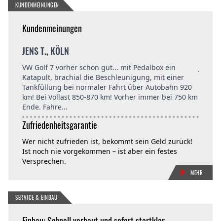
KUNDENMEINUNGEN
Kundenmeinungen
JENS T., KÖLN
ROLAN
m Kia
VW Golf 7 vorher schon gut... mit Pedalbox ein
Jetzt 
gleich
Katapult, brachial die Beschleunigung, mit einer
Fazit:
so
Tankfüllung bei normaler Fahrt über Autobahn 920
Minder
ich mal
km! Bei Vollast 850-870 km! Vorher immer bei 750 km
Fahrle
Ende. Fahre...
900.- 
Zufriedenheitsgarantie
Wer nicht zufrieden ist, bekommt sein Geld zurück!
Ist noch nie vorgekommen – ist aber ein festes
Versprechen.
MEHR
SERVICE & EINBAU
Einbau: Schnell verbaut und sofort startklar