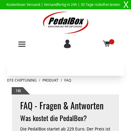
X
Kostenloser Versand |
Versandfertig in 24h
| 30 Tage risikofrei testen
Zum Inhalt springen
DTE CHIPTUNING
/
PRODUKT
/
FAQ
FAQ
FAQ - Fragen & Antworten
Was kostet die PedalBox?
Die PedalBox startet ab 229 Euro. Der Preis ist