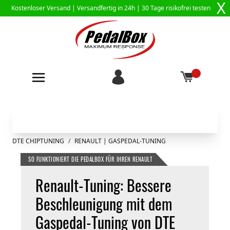
X
Kostenloser Versand |
Versandfertig in 24h
| 30 Tage risikofrei testen
Zum Inhalt springen
DTE CHIPTUNING
/
RENAULT | GASPEDAL-TUNING
SO FUNKTIONIERT DIE PEDALBOX FÜR IHREN RENAULT
Renault-Tuning: Bessere
Beschleunigung mit dem
Gaspedal-Tuning von DTE