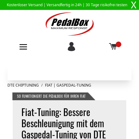
X
Kostenloser Versand |
Versandfertig in 24h
| 30 Tage risikofrei testen
Zum Inhalt springen
DTE CHIPTUNING
/
FIAT | GASPEDAL-TUNING
SO FUNKTIONIERT DIE PEDALBOX FÜR IHREN FIAT
Fiat-Tuning: Bessere
Beschleunigung mit dem
Gaspedal-Tuning von DTE