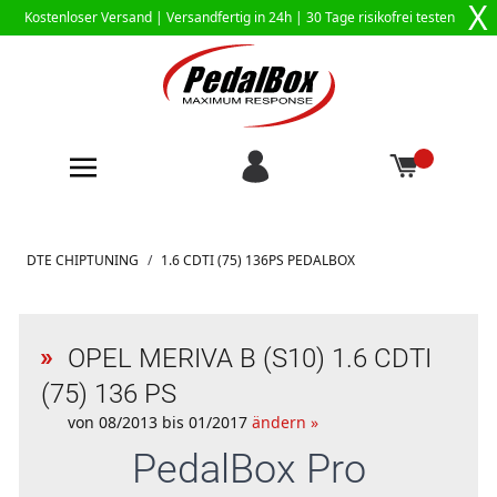
X
Kostenloser Versand |
Versandfertig in 24h
| 30 Tage risikofrei testen
Zum Inhalt springen
DTE CHIPTUNING
/
1.6 CDTI (75) 136PS PEDALBOX
OPEL MERIVA B (S10) 1.6 CDTI
(75) 136 PS
von 08/2013 bis 01/2017
ändern »
PedalBox
Pro