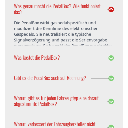
Was genau macht die PedalBox? Wie funktioniert
das?
Die PedalBox wirkt gaspedalspezifisch und
modifiziert die Kennlinie des elektronischen
Gaspedals. Sie neutralisiert die typische
Signalverzögerung und passt die Serienvorgabe
dynamisch an. So bewirkt die PedalBox ein direktes
Ansprechverhalten und verzögerungsfreies
Was kostet die PedalBox?
Beschleunigen in allen Fahrsituationen. Im Resultat
hängt das Fahrzeug exzellent am Gas und fährt
sich wesentlich dynamischer. Mehr Fahrkomfort
Die PedalBox startet ab 229 Euro. Der Preis ist
und Fahrspaß sind garantiert!
innerhalb Deutschlands und Österreich bereits
Gibt es die PedalBox auch auf Rechnung?
inklusive Versandkosten. Der Einbau bei DTE
Systems in Recklinghausen ist ebenfalls kostenfrei.
Selbstverständlich bietet DTE die PedalBox auch auf
Rechnung an. Weitere Zahlungsmöglichkeiten sind
Warum gibt es für jeden Fahrzeugtyp eine darauf
Sofortüberweisung, PayPal, Vorkasse per
abgestimmte PedalBox?
Überweisung, Nachnahme, Ratenkauf und
Kreditkarte.
Jeder Fahrzeugtyp einer Baureihe hat
unterschiedliche Parameter. Um diese zu
Warum verbessert der Fahrzeughersteller nicht
berücksichtigen, wird die PedalBox auf die