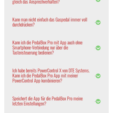
gleich das Ansprechverhalten?
entsprechende Steuerung zugeschnitten. Daher
geben Sie beim Kauf einer PedalBox bitte auch den
Aufgrund der Vielzahl internationaler Absatzmärkte
Hersteller, die Motorisierung und das Baujahr an.
arbeiten die Fahrzeughersteller mit Mittelwerten
Kann man nicht einfach das Gaspedal immer voll
der durchschnittlichen Kundenpräferenzen, um
durchdrücken?
Kosten zu senken und die Produktionseffizienz zu
optimieren.
Im direkten Vergleich bleibt die Elektronik der
PedalBox immer reaktionsschneller als die reine
Kann ich die PedalBox Pro mit App auch ohne
Fußbewegung.
Smartphone-Verbindung nur über die
Tastensteuerung bedienen?
Ja. Mit der neuen PedalBox Pro haben Sie die Wahl,
ob Sie das Tuning über die App oder klassisch über
Ich habe bereits PowerControl X von DTE Systems.
die Tasten bedienen möchten.
Kann ich die PedalBox Pro App mit meiner
PowerControl App kombinieren?
Nein, die beiden Apps können nicht kombiniert
werden, aber Sie können problemlos zwischen den
Speichert die App für die PedalBox Pro meine
beiden Apps switchen. Nach Ihrer Registrierung
letzten Einstellungen?
können Sie mit Ihren Zugangsdaten beide Apps
nutzen.