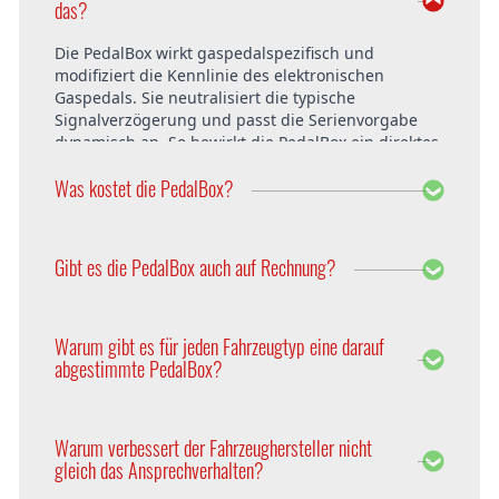
das?
Die PedalBox wirkt gaspedalspezifisch und
modifiziert die Kennlinie des elektronischen
Gaspedals. Sie neutralisiert die typische
Signalverzögerung und passt die Serienvorgabe
dynamisch an. So bewirkt die PedalBox ein direktes
Ansprechverhalten und verzögerungsfreies
Was kostet die PedalBox?
Beschleunigen in allen Fahrsituationen. Im Resultat
hängt das Fahrzeug exzellent am Gas und fährt
sich wesentlich dynamischer. Mehr Fahrkomfort
Die PedalBox startet ab 229 Euro. Der Preis ist
und Fahrspaß sind garantiert!
innerhalb Deutschlands und Österreich bereits
Gibt es die PedalBox auch auf Rechnung?
inklusive Versandkosten. Der Einbau bei DTE
Systems in Recklinghausen ist ebenfalls kostenfrei.
Selbstverständlich bietet DTE die PedalBox auch auf
Rechnung an. Weitere Zahlungsmöglichkeiten sind
Warum gibt es für jeden Fahrzeugtyp eine darauf
Sofortüberweisung, PayPal, Vorkasse per
abgestimmte PedalBox?
Überweisung, Nachnahme, Ratenkauf und
Kreditkarte.
Jeder Fahrzeugtyp einer Baureihe hat
unterschiedliche Parameter. Um diese zu
Warum verbessert der Fahrzeughersteller nicht
berücksichtigen, wird die PedalBox auf die
gleich das Ansprechverhalten?
entsprechende Steuerung zugeschnitten. Daher