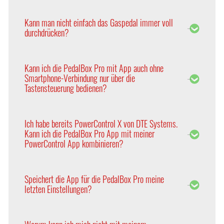
geben Sie beim Kauf einer PedalBox bitte auch den
Aufgrund der Vielzahl internationaler Absatzmärkte
Hersteller, die Motorisierung und das Baujahr an.
arbeiten die Fahrzeughersteller mit Mittelwerten
Kann man nicht einfach das Gaspedal immer voll
der durchschnittlichen Kundenpräferenzen, um
durchdrücken?
Kosten zu senken und die Produktionseffizienz zu
optimieren.
Im direkten Vergleich bleibt die Elektronik der
PedalBox immer reaktionsschneller als die reine
Kann ich die PedalBox Pro mit App auch ohne
Fußbewegung.
Smartphone-Verbindung nur über die
Tastensteuerung bedienen?
Ja. Mit der neuen PedalBox Pro haben Sie die Wahl,
ob Sie das Tuning über die App oder klassisch über
Ich habe bereits PowerControl X von DTE Systems.
die Tasten bedienen möchten.
Kann ich die PedalBox Pro App mit meiner
PowerControl App kombinieren?
Nein, die beiden Apps können nicht kombiniert
werden, aber Sie können problemlos zwischen den
Speichert die App für die PedalBox Pro meine
beiden Apps switchen. Nach Ihrer Registrierung
letzten Einstellungen?
können Sie mit Ihren Zugangsdaten beide Apps
nutzen.
Ja. Die Programmwahl und die Feineinstellungen
sind nach dem Ausschalten für die nächste Fahrt