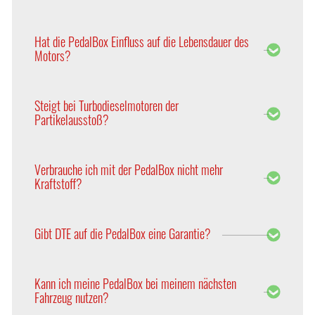
Ansprechverhalten des Fahrzeuges.
Ja, die Tuning-Produkte von DTE Systems, wie die
Leistungssteigerung PowerControl und das
Hat die PedalBox Einfluss auf die Lebensdauer des
Gaspedal-Tuning PedalBox sind optimal
Motors?
aufeinander abgestimmt und lassen sich perfekt
kombinieren.
Nein, die Optimierung des Gaspedals hat keine
Auswirkung auf die Lebensdauer des Motors.
Steigt bei Turbodieselmotoren der
Partikelausstoß?
Nein, da die PedalBox die Abgastemperatur nicht
beeinflusst. Daher werden weder die Abgasfilter
Verbrauche ich mit der PedalBox nicht mehr
vermehrt verschmutzt, noch der Partikelausstoß
Kraftstoff?
erhöht.
Nein, die verkürzte Reaktionsfähigkeit der
Gasannahme ändert nicht die Regelung der
Gibt DTE auf die PedalBox eine Garantie?
Einspritzmenge.
Ja, DTE Systems gewährt eine Herstellergarantie
von zwei Jahren.
Kann ich meine PedalBox bei meinem nächsten
Fahrzeug nutzen?