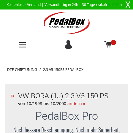
X
Kostenloser Versand |
Versandfertig in 24h
| 30 Tage risikofrei testen
Zum Inhalt springen
DTE CHIPTUNING
/
2.3 V5 150PS PEDALBOX
VW BORA (1J) 2.3 V5 150 PS
von 10/1998 bis 10/2000
ändern »
PedalBox
Pro
Noch bessere Beschleunigung. Noch mehr Sicherheit.