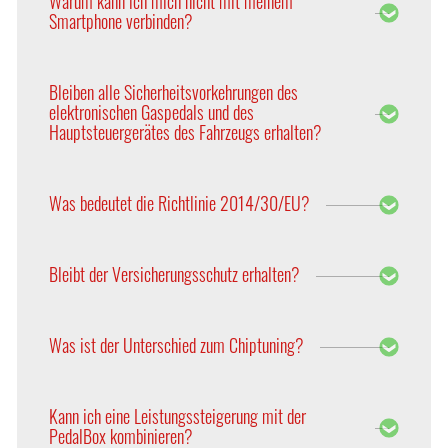
Warum kann ich mich nicht mit meinem
gespeichert.
Smartphone verbinden?
Bitte beachten Sie, dass ausschließlich die
PedalBox Pro (mit App) mit Bluetooth ausgestattet
Bleiben alle Sicherheitsvorkehrungen des
ist und per App bedient werden kann. Bei der
elektronischen Gaspedals und des
normalen PedalBox werden alle Einstellungen über
Hauptsteuergerätes des Fahrzeugs erhalten?
das Bedienteil vorgenommen. Im Shop sind für
jedes Fahrzeug jeweils beide Versionen erhältlich.
Ja, die PedalBox ist so entwickelt, dass alle
Sicherheitsmechanismen und Fehlerprotokolle der
Was bedeutet die Richtlinie 2014/30/EU?
elektronischen Gaspedale unterstützt und nicht
beeinflusst werden.
Elektrische und elektronische Systeme, die
während der Fahrt betrieben werden, müssen den
Bleibt der Versicherungsschutz erhalten?
Vorschriften der Richtlinie 2014/30/EU über die
elektromagnetische Verträglichkeit (EMV)
Ja, da sämtlich Motorparameter unverändert
elektrischer und elektronischer Systeme
bleiben. Zur weiteren Abklärung empfehlen wir die
entsprechen. Die PedalBox entspricht dieser
Was ist der Unterschied zum Chiptuning?
Rücksprache mit Ihrem Versicherungsdienstleister.
Richtlinie und verfügt über das ECE- und CE-
Kennzeichen.
Chiptuning ist eine Optimierung des
Motormanagements zur Leistungssteigerung des
Kann ich eine Leistungssteigerung mit der
Fahrzeuges. Die PedalBox modifiziert die
PedalBox kombinieren?
Gaspedalkennlinie und verbessert das