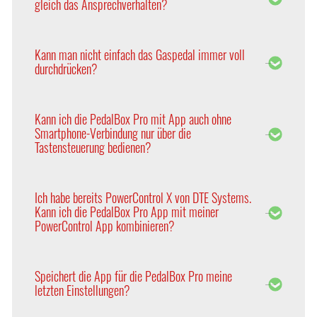
gleich das Ansprechverhalten?
entsprechende Steuerung zugeschnitten. Daher
geben Sie beim Kauf einer PedalBox bitte auch den
Aufgrund der Vielzahl internationaler Absatzmärkte
Hersteller, die Motorisierung und das Baujahr an.
arbeiten die Fahrzeughersteller mit Mittelwerten
Kann man nicht einfach das Gaspedal immer voll
der durchschnittlichen Kundenpräferenzen, um
durchdrücken?
Kosten zu senken und die Produktionseffizienz zu
optimieren.
Im direkten Vergleich bleibt die Elektronik der
PedalBox immer reaktionsschneller als die reine
Kann ich die PedalBox Pro mit App auch ohne
Fußbewegung.
Smartphone-Verbindung nur über die
Tastensteuerung bedienen?
Ja. Mit der neuen PedalBox Pro haben Sie die Wahl,
ob Sie das Tuning über die App oder klassisch über
Ich habe bereits PowerControl X von DTE Systems.
die Tasten bedienen möchten.
Kann ich die PedalBox Pro App mit meiner
PowerControl App kombinieren?
Nein, die beiden Apps können nicht kombiniert
werden, aber Sie können problemlos zwischen den
Speichert die App für die PedalBox Pro meine
beiden Apps switchen. Nach Ihrer Registrierung
letzten Einstellungen?
können Sie mit Ihren Zugangsdaten beide Apps
nutzen.