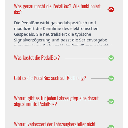
Was genau macht die PedalBox? Wie funktioniert
das?
Die PedalBox wirkt gaspedalspezifisch und
modifiziert die Kennlinie des elektronischen
Gaspedals. Sie neutralisiert die typische
Signalverzögerung und passt die Serienvorgabe
dynamisch an. So bewirkt die PedalBox ein direktes
Ansprechverhalten und verzögerungsfreies
Was kostet die PedalBox?
Beschleunigen in allen Fahrsituationen. Im Resultat
hängt das Fahrzeug exzellent am Gas und fährt
sich wesentlich dynamischer. Mehr Fahrkomfort
Die PedalBox startet ab 229 Euro. Der Preis ist
und Fahrspaß sind garantiert!
innerhalb Deutschlands und Österreich bereits
Gibt es die PedalBox auch auf Rechnung?
inklusive Versandkosten. Der Einbau bei DTE
Systems in Recklinghausen ist ebenfalls kostenfrei.
Selbstverständlich bietet DTE die PedalBox auch auf
Rechnung an. Weitere Zahlungsmöglichkeiten sind
Warum gibt es für jeden Fahrzeugtyp eine darauf
Sofortüberweisung, PayPal, Vorkasse per
abgestimmte PedalBox?
Überweisung, Nachnahme, Ratenkauf und
Kreditkarte.
Jeder Fahrzeugtyp einer Baureihe hat
unterschiedliche Parameter. Um diese zu
Warum verbessert der Fahrzeughersteller nicht
berücksichtigen, wird die PedalBox auf die