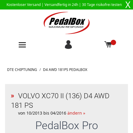
X
Kostenloser Versand |
Versandfertig in 24h
| 30 Tage risikofrei testen
Zum Inhalt springen
DTE CHIPTUNING
/
D4 AWD 181PS PEDALBOX
VOLVO XC70 II (136) D4 AWD
181 PS
von 10/2013 bis 04/2016
ändern »
PedalBox
Pro