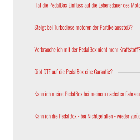
lassen sich perfekt kombinieren.
Hat die PedalBox Einfluss auf die Lebensdauer des Mot
Nein, die Optimierung des Gaspedals hat keine A
Steigt bei Turbodieselmotoren der Partikelausstoß?
Nein, da die PedalBox die Abgastemperatur nicht 
Verbrauche ich mit der PedalBox nicht mehr Kraftstoff
Nein, die verkürzte Reaktionsfähigkeit der Gasa
Gibt DTE auf die PedalBox eine Garantie?
Ja, DTE Systems gewährt eine Herstellergarantie v
Kann ich meine PedalBox bei meinem nächsten Fahrzeu
PedalBoxen können in jedes Fahrzeug übernommen
sich je nach Gaspedaltyp auch hardwareseitig un
Kann ich die PedalBox - bei Nichtgefallen - wieder zur
passt? Kontaktieren Sie uns gerne!
Ja, mit unserer 30-Tage-Geld-zurück-Garantie kön
Ihnen den Kaufpreis, bis zu 30 Tage nach Erhalt 