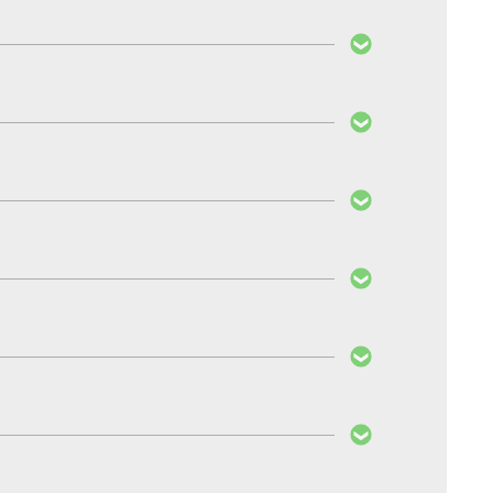
ent werden kann. Bei der normalen PedalBox
en erhältlich.
ale unterstützt und nicht beeinflusst werden.
linie 2014/30/EU über die elektromagnetische
ie und verfügt über das ECE- und CE-Kennzeichen.
rem Versicherungsdienstleister.
fiziert die Gaspedalkennlinie und verbessert
lBox sind optimal aufeinander abgestimmt und