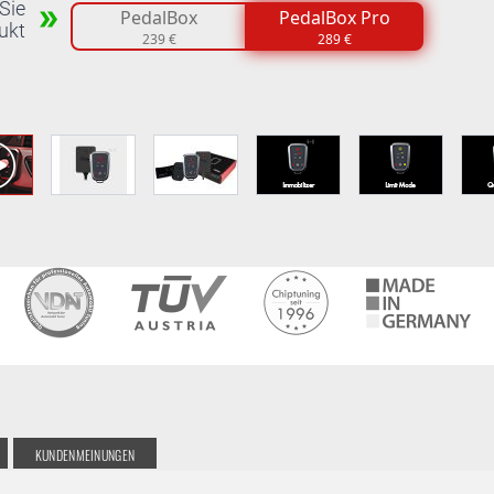
Sie
PedalBox
PedalBox Pro
ukt
239 €
289 €
KUNDENMEINUNGEN