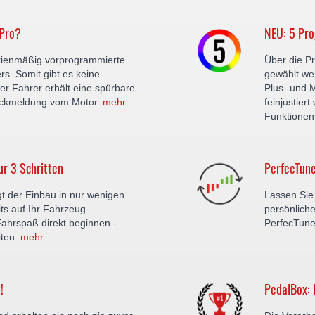
 Pro?
NEU: 5 Pr
erienmäßig vorprogrammierte
Über die P
rs. Somit gibt es keine
gewählt wer
 Fahrer erhält eine spürbare
Plus- und 
ückmeldung vom Motor.
mehr...
feinjustie
Funktionen
ur 3 Schritten
PerfecTune
gt der Einbau in nur wenigen
Lassen Sie 
its auf Ihr Fahrzeug
persönliche
ahrspaß direkt beginnen -
PerfecTun
iten.
mehr...
!
PedalBox: 