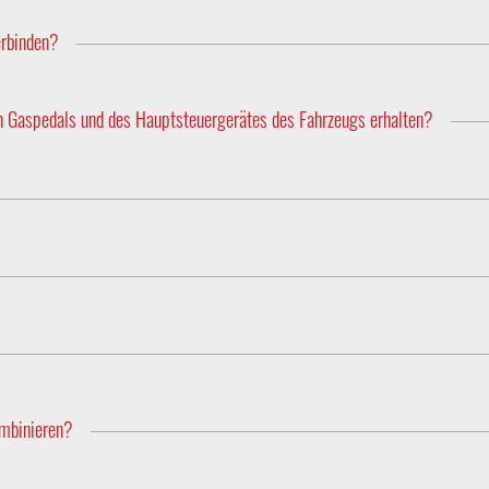
ind nach dem Ausschalten für die nächste Fahrt gespeichert.
rbinden?
Box Pro (mit App) mit Bluetooth ausgestattet ist und per App bedi
rgenommen. Im Shop sind für jedes Fahrzeug jeweils beide Version
en Gaspedals und des Hauptsteuergerätes des Fahrzeugs erhalten?
herheitsmechanismen und Fehlerprotokolle der elektronischen Gasped
nd der Fahrt betrieben werden, müssen den Vorschriften der Richt
cher Systeme entsprechen. Die PedalBox entspricht dieser Richtlin
en. Zur weiteren Abklärung empfehlen wir die Rücksprache mit Ih
ments zur Leistungssteigerung des Fahrzeuges. Die PedalBox modi
ombinieren?
e Leistungssteigerung PowerControl und das Gaspedal-Tuning Peda