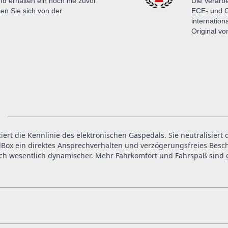
nd erhalten ein noch nie zuvor
Die Verarbe
en Sie sich von der
ECE- und C
internation
Original v
iert die Kennlinie des elektronischen Gaspedals. Sie neutralisiert
Box ein direktes Ansprechverhalten und verzögerungsfreies Beschl
ich wesentlich dynamischer. Mehr Fahrkomfort und Fahrspaß sind g
nnerhalb Deutschlands und Österreich bereits inklusive Versandkos