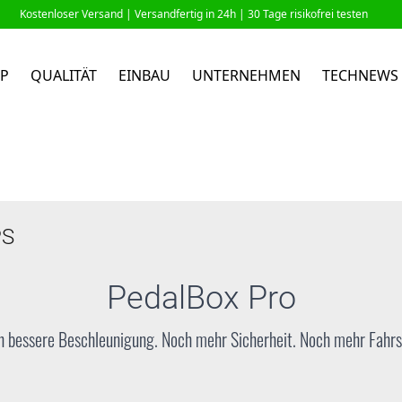
Kostenloser Versand |
Versandfertig in 24h
| 30 Tage risikofrei testen
P
QUALITÄT
EINBAU
UNTERNEHMEN
TECHNEWS
PS
PedalBox
Pro
 bessere Beschleunigung. Noch mehr Sicherheit. Noch mehr Fahr