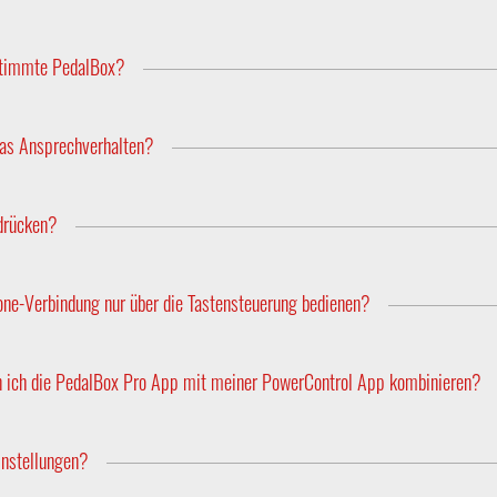
 auf Rechnung an. Weitere Zahlungsmöglichkeiten sind Sofortüberw
estimmte PedalBox?
liche Parameter. Um diese zu berücksichtigen, wird die PedalBox
uch den Hersteller, die Motorisierung und das Baujahr an.
das Ansprechverhalten?
te arbeiten die Fahrzeughersteller mit Mittelwerten der durchsc
n.
drücken?
edalBox immer reaktionsschneller als die reine Fußbewegung.
ne-Verbindung nur über die Tastensteuerung bedienen?
l, ob Sie das Tuning über die App oder klassisch über die Tasten 
n ich die PedalBox Pro App mit meiner PowerControl App kombinieren?
erden, aber Sie können problemlos zwischen den beiden Apps swit
instellungen?