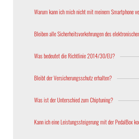
Ja. Die Programmwahl und die Feineinstellungen s
Warum kann ich mich nicht mit meinem Smartphone ve
Bitte beachten Sie, dass ausschließlich die Pedal
werden alle Einstellungen über das Bedienteil vo
Bleiben alle Sicherheitsvorkehrungen des elektronisch
Ja, die PedalBox ist so entwickelt, dass alle Sic
Was bedeutet die Richtlinie 2014/30/EU?
Elektrische und elektronische Systeme, die währe
Verträglichkeit (EMV) elektrischer und elektronis
Bleibt der Versicherungsschutz erhalten?
Ja, da sämtlich Motorparameter unverändert bleib
Was ist der Unterschied zum Chiptuning?
Chiptuning ist eine Optimierung des Motormanage
das Ansprechverhalten des Fahrzeuges.
Kann ich eine Leistungssteigerung mit der PedalBox k
Ja, die Tuning-Produkte von DTE Systems, wie di