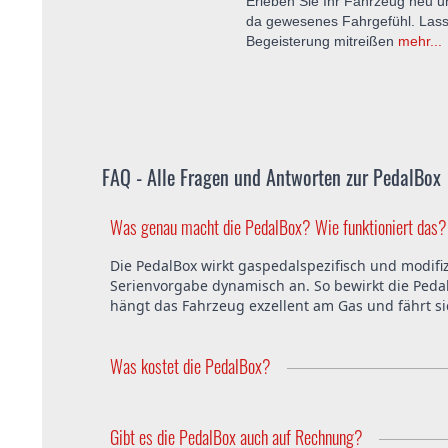
Erleben Sie Ihr Fahrzeug neu u
da gewesenes Fahrgefühl. Lass
Begeisterung mitreißen
mehr...
FAQ - Alle Fragen und Antworten zur PedalBox
Was genau macht die PedalBox? Wie funktioniert das?
Die PedalBox wirkt gaspedalspezifisch und modifiz
Serienvorgabe dynamisch an. So bewirkt die Pedal
hängt das Fahrzeug exzellent am Gas und fährt s
Was kostet die PedalBox?
Die PedalBox startet ab 229 Euro. Der Preis ist i
ist ebenfalls kostenfrei.
Gibt es die PedalBox auch auf Rechnung?