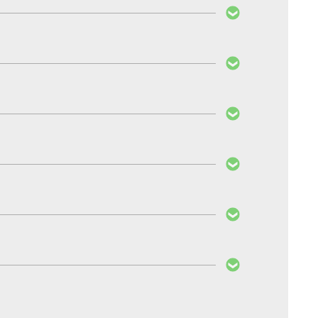
utzt, noch der Partikelausstoß erhöht.
en sind aber nicht umprogrammierbar, da sie
, ob Ihre PedalBox auch für das neue Modell
nah erleben. Bei Nichtgefallen erstatten wir