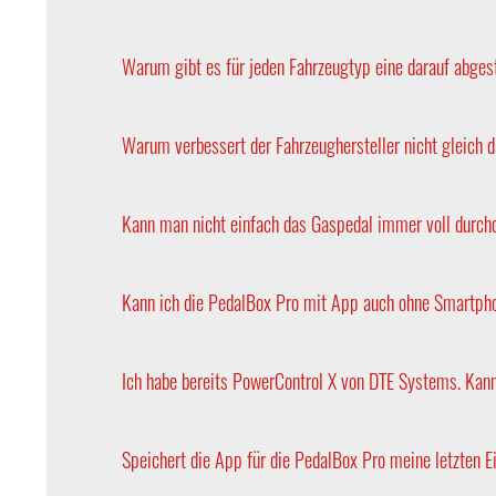
Selbstverständlich bietet DTE die PedalBox auch
Nachnahme, Ratenkauf und Kreditkarte.
Warum gibt es für jeden Fahrzeugtyp eine darauf abg
Jeder Fahrzeugtyp einer Baureihe hat unterschied
Daher geben Sie beim Kauf einer PedalBox bitte a
Warum verbessert der Fahrzeughersteller nicht gleich 
Aufgrund der Vielzahl internationaler Absatzmärk
senken und die Produktionseffizienz zu optimiere
Kann man nicht einfach das Gaspedal immer voll durch
Im direkten Vergleich bleibt die Elektronik der P
Kann ich die PedalBox Pro mit App auch ohne Smartpho
Ja. Mit der neuen PedalBox Pro haben Sie die Wah
Ich habe bereits PowerControl X von DTE Systems. Kan
Nein, die beiden Apps können nicht kombiniert w
Ihren Zugangsdaten beide Apps nutzen.
Speichert die App für die PedalBox Pro meine letzten E