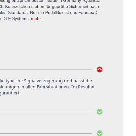
itung entspricht bester "Made in Germany"-Qualität.
E-Kennzeichen stehen für geprüfte Sicherheit nach
alen Standards. Nur die PedalBox ist das Fahrspaß-
on DTE Systems.
mehr...
 die typische Signalverzögerung und passt die
eunigen in allen Fahrsituationen. Im Resultat
arantiert!
ten. Der Einbau bei DTE Systems in Recklinghausen