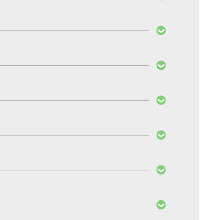
eisung, PayPal, Vorkasse per Überweisung,
 auf die entsprechende Steuerung zugeschnitten.
hnittlichen Kundenpräferenzen, um Kosten zu
bedienen möchten.
chen. Nach Ihrer Registrierung können Sie mit