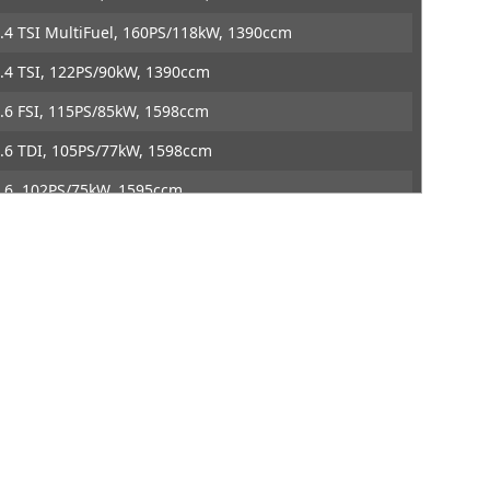
DTE Systems
.4 TSI MultiFuel, 160PS/118kW, 1390ccm
.4 TSI, 122PS/90kW, 1390ccm
.6 FSI, 115PS/85kW, 1598ccm
.6 TDI, 105PS/77kW, 1598ccm
.6, 102PS/75kW, 1595ccm
.8 TSI, 152PS/112kW, 1798ccm
.8 TSI, 160PS/118kW, 1798ccm
.9 TDI, 105PS/77kW, 1896ccm
.0 BlueTDI, 143PS/105kW, 1968ccm
.0 FSI 4motion, 150PS/110kW, 1984ccm
.0 FSI, 150PS/110kW, 1984ccm
.0 TDI 16V 4motion, 140PS/103kW, 1968ccm