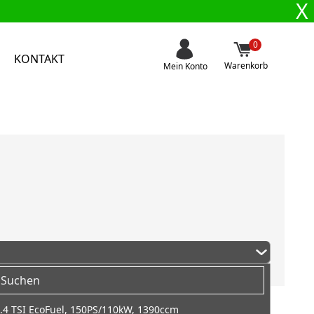
X
0
KONTAKT
Warenkorb
Mein Konto
.4 TSI EcoFuel, 150PS/110kW, 1390ccm