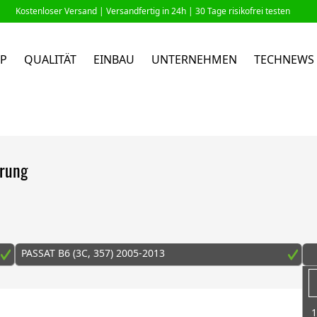
Kostenloser Versand |
Versandfertig in 24h
| 30 Tage risikofrei testen
P
QUALITÄT
EINBAU
UNTERNEHMEN
TECHNEWS
erung
PASSAT B6 (3C, 357) 2005-2013
1