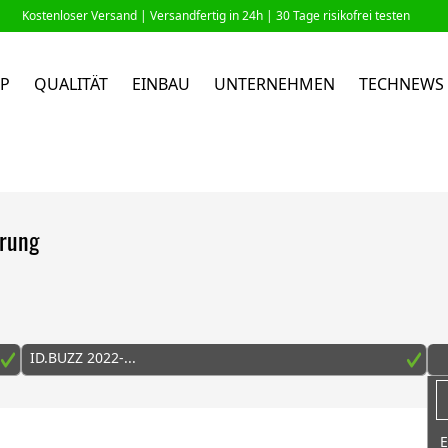
Kostenloser Versand |
Versandfertig in 24h
| 30 Tage risikofrei testen
P
QUALITÄT
EINBAU
UNTERNEHMEN
TECHNEWS
erung
ID.BUZZ 2022-...
E