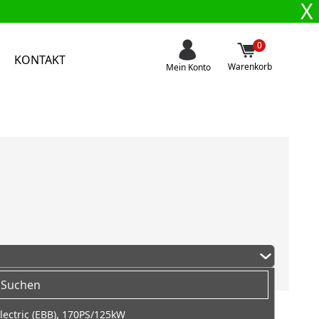
X
0
KONTAKT
Warenkorb
Mein Konto
lectric (EBB), 170PS/125kW