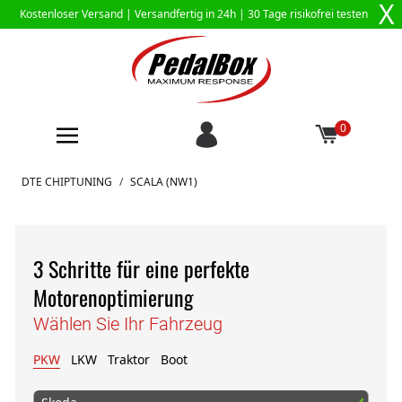
X
Kostenloser Versand |
Versandfertig in 24h
| 30 Tage risikofrei testen
0
Zum Inhalt springen
DTE CHIPTUNING
/
SCALA (NW1)
3 Schritte für eine perfekte
Motorenoptimierung
Wählen Sie Ihr Fahrzeug
PKW
LKW
Traktor
Boot