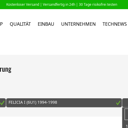
Kostenloser Versand |
Versandfertig in 24h
| 30 Tage risikofrei testen
P
QUALITÄT
EINBAU
UNTERNEHMEN
TECHNEWS
erung
FELICIA I (6U1) 1994-1998
1