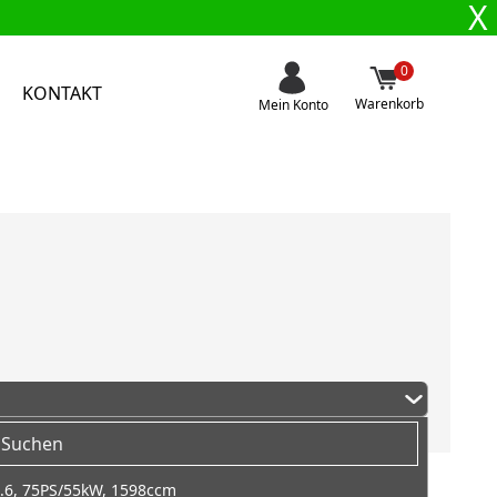
X
0
KONTAKT
Warenkorb
Mein Konto
.6, 75PS/55kW, 1598ccm