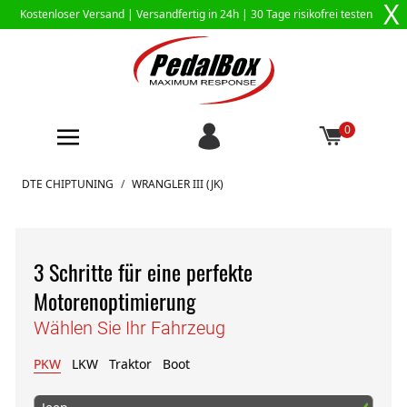
X
Kostenloser Versand |
Versandfertig in 24h
| 30 Tage risikofrei testen
0
Zum Inhalt springen
DTE CHIPTUNING
/
WRANGLER III (JK)
3 Schritte für eine perfekte
Motorenoptimierung
Wählen Sie Ihr Fahrzeug
PKW
LKW
Traktor
Boot