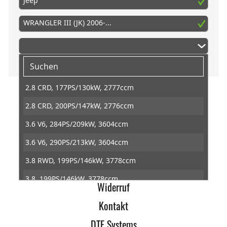
Jeep
WRANGLER III (JK) 2006-...
2.8 CRD, 177PS/130kW, 2777ccm
2.8 CRD, 200PS/147kW, 2776ccm
Home
3.6 V6, 284PS/209kW, 3604ccm
Impressum
3.6 V6, 290PS/213kW, 3604ccm
AGB
3.8 RWD, 199PS/146kW, 3778ccm
Datenschutz
3.8, 199PS/146kW, 3778ccm
Widerruf
3.8, 208PS/153kW, 3778ccm
Kontakt
DTE Systems