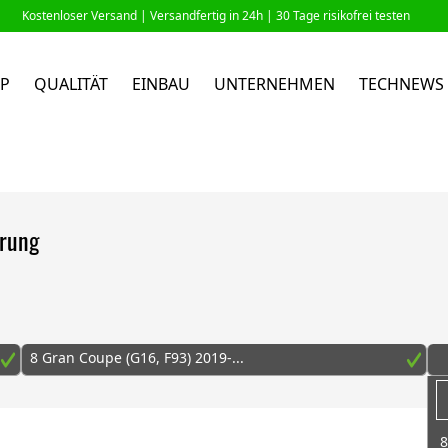
Kostenloser Versand |
Versandfertig in 24h
| 30 Tage risikofrei testen
P
QUALITÄT
EINBAU
UNTERNEHMEN
TECHNEWS
erung
8 Gran Coupe (G16, F93) 2019-...
8