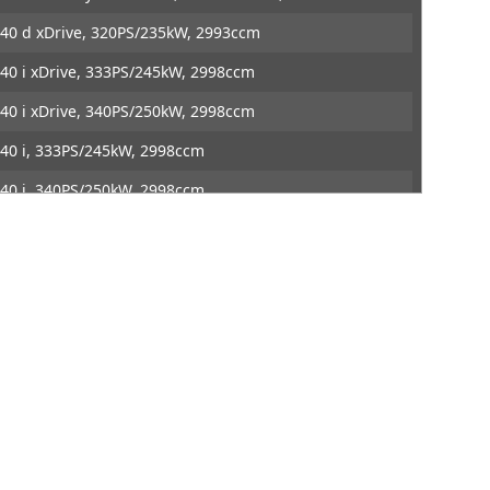
DTE Systems
40 d xDrive, 320PS/235kW, 2993ccm
40 i xDrive, 333PS/245kW, 2998ccm
40 i xDrive, 340PS/250kW, 2998ccm
40 i, 333PS/245kW, 2998ccm
40 i, 340PS/250kW, 2998ccm
 850 i xDrive, 530PS/390kW, 4395ccm
8 Competition, 625PS/460kW, 4395ccm
8, 600PS/441kW, 4395ccm