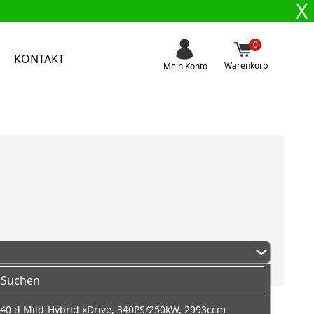
X
0
KONTAKT
Warenkorb
Mein Konto
40 d Mild-Hybrid xDrive, 340PS/250kW, 2993ccm