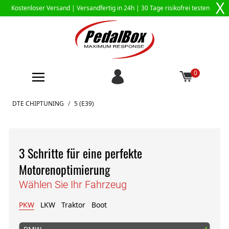
X
Kostenloser Versand |
Versandfertig in 24h
| 30 Tage risikofrei testen
0
Zum Inhalt springen
DTE CHIPTUNING
/
5 (E39)
3 Schritte für eine perfekte
Motorenoptimierung
Wählen Sie Ihr Fahrzeug
PKW
LKW
Traktor
Boot