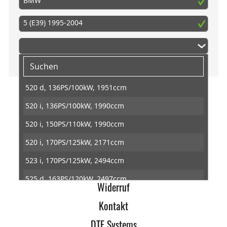
BMW
5 (E39) 1995-2004
520 d, 136PS/100kW, 1951ccm
520 i, 136PS/100kW, 1990ccm
Home
520 i, 150PS/110kW, 1990ccm
Impressum
520 i, 170PS/125kW, 2171ccm
AGB
523 i, 170PS/125kW, 2494ccm
Datenschutz
525 d, 163PS/120kW, 2497ccm
Widerruf
525 i, 192PS/141kW, 2494ccm
Kontakt
525 td, 116PS/85kW, 2497ccm
DTE Systems