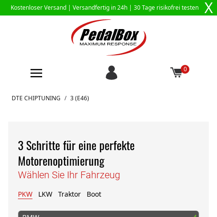
X
Kostenloser Versand |
Versandfertig in 24h
| 30 Tage risikofrei testen
0
Zum Inhalt springen
DTE CHIPTUNING
/
3 (E46)
3 Schritte für eine perfekte
Motorenoptimierung
Wählen Sie Ihr Fahrzeug
PKW
LKW
Traktor
Boot