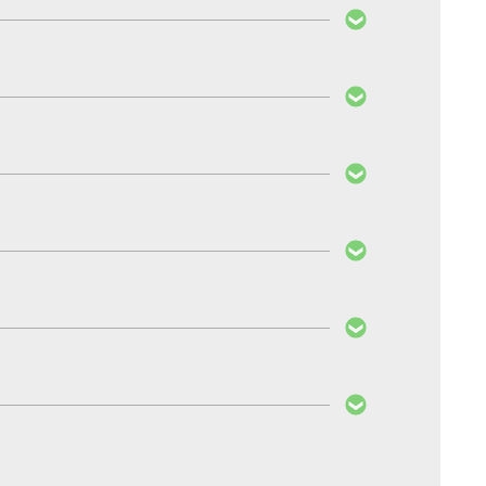
utzt, noch der Partikelausstoß erhöht.
en sind aber nicht umprogrammierbar, da sie
, ob Ihre PedalBox auch für das neue Modell
nah erleben. Bei Nichtgefallen erstatten wir