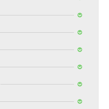
eisung, PayPal, Vorkasse per Überweisung,
 auf die entsprechende Steuerung zugeschnitten.
hnittlichen Kundenpräferenzen, um Kosten zu
bedienen möchten.
chen. Nach Ihrer Registrierung können Sie mit