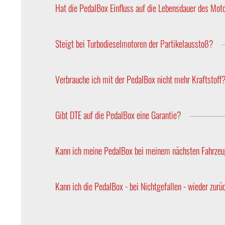
lassen sich perfekt kombinieren.
Hat die PedalBox Einfluss auf die Lebensdauer des Mot
Nein, die Optimierung des Gaspedals hat keine A
Steigt bei Turbodieselmotoren der Partikelausstoß?
Nein, da die PedalBox die Abgastemperatur nicht 
Verbrauche ich mit der PedalBox nicht mehr Kraftstoff
Nein, die verkürzte Reaktionsfähigkeit der Gasa
Gibt DTE auf die PedalBox eine Garantie?
Ja, DTE Systems gewährt eine Herstellergarantie v
Kann ich meine PedalBox bei meinem nächsten Fahrzeu
PedalBoxen können in jedes Fahrzeug übernommen
sich je nach Gaspedaltyp auch hardwareseitig un
Kann ich die PedalBox - bei Nichtgefallen - wieder zur
passt? Kontaktieren Sie uns gerne!
Ja, mit unserer 30-Tage-Geld-zurück-Garantie kön
Ihnen den Kaufpreis, bis zu 30 Tage nach Erhalt 