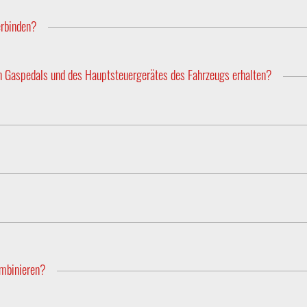
ind nach dem Ausschalten für die nächste Fahrt gespeichert.
rbinden?
Box Pro (mit App) mit Bluetooth ausgestattet ist und per App bedi
rgenommen. Im Shop sind für jedes Fahrzeug jeweils beide Version
en Gaspedals und des Hauptsteuergerätes des Fahrzeugs erhalten?
herheitsmechanismen und Fehlerprotokolle der elektronischen Gasped
nd der Fahrt betrieben werden, müssen den Vorschriften der Richt
cher Systeme entsprechen. Die PedalBox entspricht dieser Richtlin
en. Zur weiteren Abklärung empfehlen wir die Rücksprache mit Ih
ments zur Leistungssteigerung des Fahrzeuges. Die PedalBox modi
ombinieren?
e Leistungssteigerung PowerControl und das Gaspedal-Tuning Peda