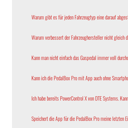
Selbstverständlich bietet DTE die PedalBox auch
Nachnahme, Ratenkauf und Kreditkarte.
Warum gibt es für jeden Fahrzeugtyp eine darauf abg
Jeder Fahrzeugtyp einer Baureihe hat unterschied
Daher geben Sie beim Kauf einer PedalBox bitte a
Warum verbessert der Fahrzeughersteller nicht gleich 
Aufgrund der Vielzahl internationaler Absatzmärk
senken und die Produktionseffizienz zu optimiere
Kann man nicht einfach das Gaspedal immer voll durch
Im direkten Vergleich bleibt die Elektronik der P
Kann ich die PedalBox Pro mit App auch ohne Smartpho
Ja. Mit der neuen PedalBox Pro haben Sie die Wah
Ich habe bereits PowerControl X von DTE Systems. Kan
Nein, die beiden Apps können nicht kombiniert w
Ihren Zugangsdaten beide Apps nutzen.
Speichert die App für die PedalBox Pro meine letzten E