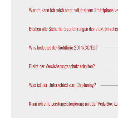
Ja. Die Programmwahl und die Feineinstellungen s
Warum kann ich mich nicht mit meinem Smartphone ve
Bitte beachten Sie, dass ausschließlich die Pedal
werden alle Einstellungen über das Bedienteil vo
Bleiben alle Sicherheitsvorkehrungen des elektronisch
Ja, die PedalBox ist so entwickelt, dass alle Sic
Was bedeutet die Richtlinie 2014/30/EU?
Elektrische und elektronische Systeme, die währe
Verträglichkeit (EMV) elektrischer und elektronis
Bleibt der Versicherungsschutz erhalten?
Ja, da sämtlich Motorparameter unverändert bleib
Was ist der Unterschied zum Chiptuning?
Chiptuning ist eine Optimierung des Motormanage
das Ansprechverhalten des Fahrzeuges.
Kann ich eine Leistungssteigerung mit der PedalBox k
Ja, die Tuning-Produkte von DTE Systems, wie di