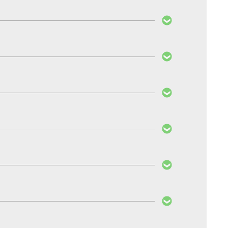
ent werden kann. Bei der normalen PedalBox
en erhältlich.
ale unterstützt und nicht beeinflusst werden.
linie 2014/30/EU über die elektromagnetische
ie und verfügt über das ECE- und CE-Kennzeichen.
rem Versicherungsdienstleister.
fiziert die Gaspedalkennlinie und verbessert
lBox sind optimal aufeinander abgestimmt und