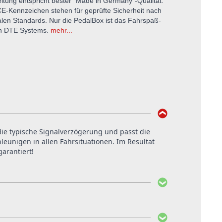
itung entspricht bester "Made in Germany"-Qualität.
E-Kennzeichen stehen für geprüfte Sicherheit nach
alen Standards. Nur die PedalBox ist das Fahrspaß-
on DTE Systems.
mehr...
 die typische Signalverzögerung und passt die
eunigen in allen Fahrsituationen. Im Resultat
arantiert!
ten. Der Einbau bei DTE Systems in Recklinghausen