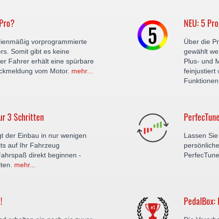
 Pro?
NEU: 5 Pr
erienmäßig vorprogrammierte
Über die P
rs. Somit gibt es keine
gewählt wer
 Fahrer erhält eine spürbare
Plus- und 
ückmeldung vom Motor.
mehr...
feinjustie
Funktionen
ur 3 Schritten
PerfecTune
gt der Einbau in nur wenigen
Lassen Sie 
its auf Ihr Fahrzeug
persönliche
ahrspaß direkt beginnen -
PerfecTun
iten.
mehr...
!
PedalBox: 