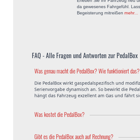
Erleben Sie Ihr Fahrzeug neu u
da gewesenes Fahrgefühl. Lass
Begeisterung mitreißen
mehr...
FAQ - Alle Fragen und Antworten zur PedalBox
Was genau macht die PedalBox? Wie funktioniert das?
Die PedalBox wirkt gaspedalspezifisch und modifiz
Serienvorgabe dynamisch an. So bewirkt die Pedal
hängt das Fahrzeug exzellent am Gas und fährt s
Was kostet die PedalBox?
Die PedalBox startet ab 229 Euro. Der Preis ist i
ist ebenfalls kostenfrei.
Gibt es die PedalBox auch auf Rechnung?