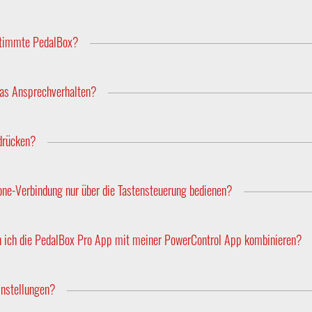
 auf Rechnung an. Weitere Zahlungsmöglichkeiten sind Sofortüberw
estimmte PedalBox?
liche Parameter. Um diese zu berücksichtigen, wird die PedalBox
uch den Hersteller, die Motorisierung und das Baujahr an.
das Ansprechverhalten?
te arbeiten die Fahrzeughersteller mit Mittelwerten der durchsc
n.
drücken?
edalBox immer reaktionsschneller als die reine Fußbewegung.
ne-Verbindung nur über die Tastensteuerung bedienen?
l, ob Sie das Tuning über die App oder klassisch über die Tasten 
n ich die PedalBox Pro App mit meiner PowerControl App kombinieren?
erden, aber Sie können problemlos zwischen den beiden Apps swit
instellungen?