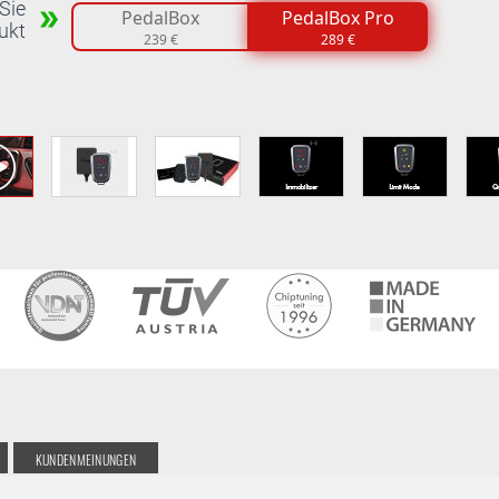
Sie
PedalBox
PedalBox Pro
ukt
239 €
289 €
KUNDENMEINUNGEN