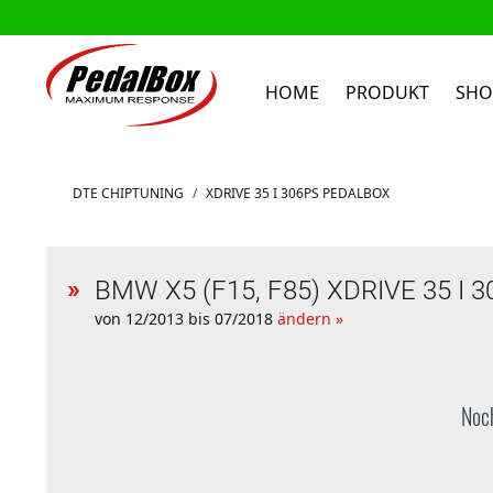
HOME
PRODUKT
SHO
Zum Inhalt springen
DTE CHIPTUNING
/
XDRIVE 35 I 306PS PEDALBOX
BMW X5 (F15, F85) XDRIVE 35 I 3
von 12/2013 bis 07/2018
ändern »
Noch