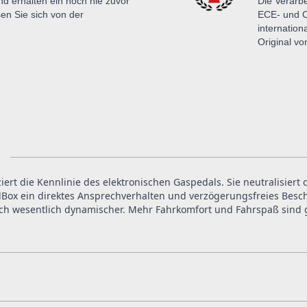
nd erhalten ein noch nie zuvor
Die Verarbe
en Sie sich von der
ECE- und C
internation
Original v
iert die Kennlinie des elektronischen Gaspedals. Sie neutralisiert
Box ein direktes Ansprechverhalten und verzögerungsfreies Beschl
ich wesentlich dynamischer. Mehr Fahrkomfort und Fahrspaß sind g
nnerhalb Deutschlands und Österreich bereits inklusive Versandkos