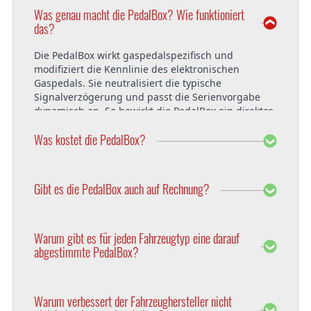
Was genau macht die PedalBox? Wie funktioniert
das?
Die PedalBox wirkt gaspedalspezifisch und
modifiziert die Kennlinie des elektronischen
Gaspedals. Sie neutralisiert die typische
Signalverzögerung und passt die Serienvorgabe
dynamisch an. So bewirkt die PedalBox ein direktes
Ansprechverhalten und verzögerungsfreies
Was kostet die PedalBox?
Beschleunigen in allen Fahrsituationen. Im Resultat
hängt das Fahrzeug exzellent am Gas und fährt
sich wesentlich dynamischer. Mehr Fahrkomfort
Die PedalBox startet ab 229 Euro. Der Preis ist
und Fahrspaß sind garantiert!
innerhalb Deutschlands und Österreich bereits
Gibt es die PedalBox auch auf Rechnung?
inklusive Versandkosten. Der Einbau bei DTE
Systems in Recklinghausen ist ebenfalls kostenfrei.
Selbstverständlich bietet DTE die PedalBox auch auf
Rechnung an. Weitere Zahlungsmöglichkeiten sind
Warum gibt es für jeden Fahrzeugtyp eine darauf
Sofortüberweisung, PayPal, Vorkasse per
abgestimmte PedalBox?
Überweisung, Nachnahme, Ratenkauf und
Kreditkarte.
Jeder Fahrzeugtyp einer Baureihe hat
unterschiedliche Parameter. Um diese zu
Warum verbessert der Fahrzeughersteller nicht
berücksichtigen, wird die PedalBox auf die