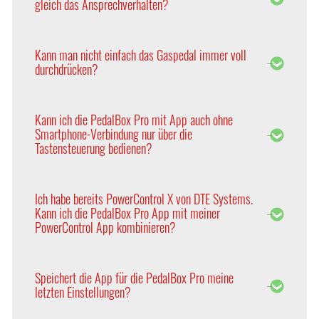
gleich das Ansprechverhalten?
entsprechende Steuerung zugeschnitten. Daher
geben Sie beim Kauf einer PedalBox bitte auch den
Aufgrund der Vielzahl internationaler Absatzmärkte
Hersteller, die Motorisierung und das Baujahr an.
arbeiten die Fahrzeughersteller mit Mittelwerten
Kann man nicht einfach das Gaspedal immer voll
der durchschnittlichen Kundenpräferenzen, um
durchdrücken?
Kosten zu senken und die Produktionseffizienz zu
optimieren.
Im direkten Vergleich bleibt die Elektronik der
PedalBox immer reaktionsschneller als die reine
Kann ich die PedalBox Pro mit App auch ohne
Fußbewegung.
Smartphone-Verbindung nur über die
Tastensteuerung bedienen?
Ja. Mit der neuen PedalBox Pro haben Sie die Wahl,
ob Sie das Tuning über die App oder klassisch über
Ich habe bereits PowerControl X von DTE Systems.
die Tasten bedienen möchten.
Kann ich die PedalBox Pro App mit meiner
PowerControl App kombinieren?
Nein, die beiden Apps können nicht kombiniert
werden, aber Sie können problemlos zwischen den
Speichert die App für die PedalBox Pro meine
beiden Apps switchen. Nach Ihrer Registrierung
letzten Einstellungen?
können Sie mit Ihren Zugangsdaten beide Apps
nutzen.