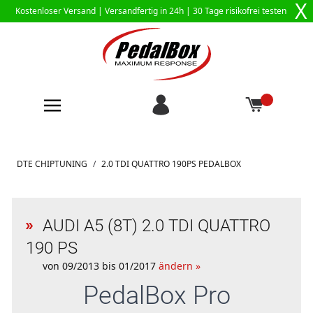
X
Kostenloser Versand |
Versandfertig in 24h
| 30 Tage risikofrei testen
Zum Inhalt springen
DTE CHIPTUNING
/
2.0 TDI QUATTRO 190PS PEDALBOX
AUDI A5 (8T) 2.0 TDI QUATTRO
190 PS
von 09/2013 bis 01/2017
ändern »
PedalBox
Pro