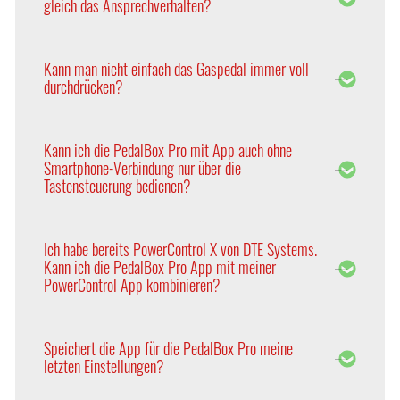
gleich das Ansprechverhalten?
entsprechende Steuerung zugeschnitten. Daher
geben Sie beim Kauf einer PedalBox bitte auch den
Aufgrund der Vielzahl internationaler Absatzmärkte
Hersteller, die Motorisierung und das Baujahr an.
arbeiten die Fahrzeughersteller mit Mittelwerten
Kann man nicht einfach das Gaspedal immer voll
der durchschnittlichen Kundenpräferenzen, um
durchdrücken?
Kosten zu senken und die Produktionseffizienz zu
optimieren.
Im direkten Vergleich bleibt die Elektronik der
PedalBox immer reaktionsschneller als die reine
Kann ich die PedalBox Pro mit App auch ohne
Fußbewegung.
Smartphone-Verbindung nur über die
Tastensteuerung bedienen?
Ja. Mit der neuen PedalBox Pro haben Sie die Wahl,
ob Sie das Tuning über die App oder klassisch über
Ich habe bereits PowerControl X von DTE Systems.
die Tasten bedienen möchten.
Kann ich die PedalBox Pro App mit meiner
PowerControl App kombinieren?
Nein, die beiden Apps können nicht kombiniert
werden, aber Sie können problemlos zwischen den
Speichert die App für die PedalBox Pro meine
beiden Apps switchen. Nach Ihrer Registrierung
letzten Einstellungen?
können Sie mit Ihren Zugangsdaten beide Apps
nutzen.