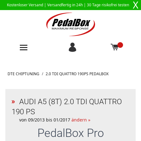
X
Kostenloser Versand |
Versandfertig in 24h
| 30 Tage risikofrei testen
Zum Inhalt springen
DTE CHIPTUNING
/
2.0 TDI QUATTRO 190PS PEDALBOX
AUDI A5 (8T) 2.0 TDI QUATTRO
190 PS
von 09/2013 bis 01/2017
ändern »
PedalBox
Pro