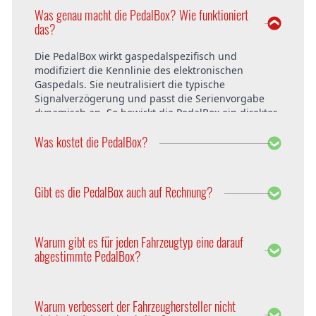
Was genau macht die PedalBox? Wie funktioniert
das?
Die PedalBox wirkt gaspedalspezifisch und
modifiziert die Kennlinie des elektronischen
Gaspedals. Sie neutralisiert die typische
Signalverzögerung und passt die Serienvorgabe
dynamisch an. So bewirkt die PedalBox ein direktes
Ansprechverhalten und verzögerungsfreies
Was kostet die PedalBox?
Beschleunigen in allen Fahrsituationen. Im Resultat
hängt das Fahrzeug exzellent am Gas und fährt
sich wesentlich dynamischer. Mehr Fahrkomfort
Die PedalBox startet ab 229 Euro. Der Preis ist
und Fahrspaß sind garantiert!
innerhalb Deutschlands und Österreich bereits
Gibt es die PedalBox auch auf Rechnung?
inklusive Versandkosten. Der Einbau bei DTE
Systems in Recklinghausen ist ebenfalls kostenfrei.
Selbstverständlich bietet DTE die PedalBox auch auf
Rechnung an. Weitere Zahlungsmöglichkeiten sind
Warum gibt es für jeden Fahrzeugtyp eine darauf
Sofortüberweisung, PayPal, Vorkasse per
abgestimmte PedalBox?
Überweisung, Nachnahme, Ratenkauf und
Kreditkarte.
Jeder Fahrzeugtyp einer Baureihe hat
unterschiedliche Parameter. Um diese zu
Warum verbessert der Fahrzeughersteller nicht
berücksichtigen, wird die PedalBox auf die