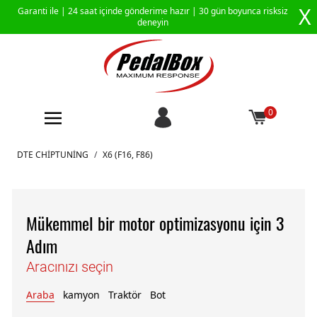
X
Garanti ile |
24 saat içinde gönderime hazır
| 30 gün boyunca risksiz
deneyin
0
İçeriğe geç
DTE CHIPTUNING
/
X6 (F16, F86)
Mükemmel bir motor optimizasyonu için 3
Adım
Aracınızı seçin
Araba
kamyon
Traktör
Bot