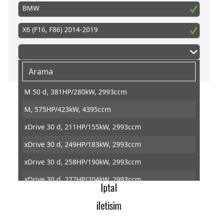
BMW
X6 (F16, F86) 2014-2019
M 50 d, 381HP/280kW, 2993ccm
M, 575HP/423kW, 4395ccm
PedalBox
xDrive 30 d, 211HP/155kW, 2993ccm
Baska
xDrive 30 d, 249HP/183kW, 2993ccm
Gazpedal tuning
xDrive 30 d, 258HP/190kW, 2993ccm
Veri koruma
xDrive 30 d, 277HP/204kW, 2993ccm
Iptal
xDrive 35 i, 306HP/225kW, 2979ccm
iletisim
xDrive 35 i, 326HP/240kW, 2979ccm