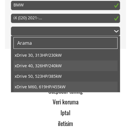
BMW
iX (I20) 2021-...
xDrive 30, 313HP/230kW
xDrive 40, 326HP/240kW
PedalBox
xDrive 50, 523HP/385kW
Baska
xDrive M60, 619HP/455kW
Gazpedal tuning
Veri koruma
Iptal
iletisim