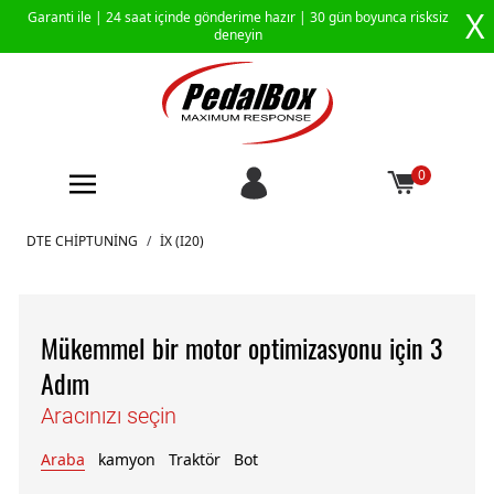
X
Garanti ile |
24 saat içinde gönderime hazır
| 30 gün boyunca risksiz
deneyin
0
İçeriğe geç
DTE CHIPTUNING
/
IX (I20)
Mükemmel bir motor optimizasyonu için 3
Adım
Aracınızı seçin
Araba
kamyon
Traktör
Bot