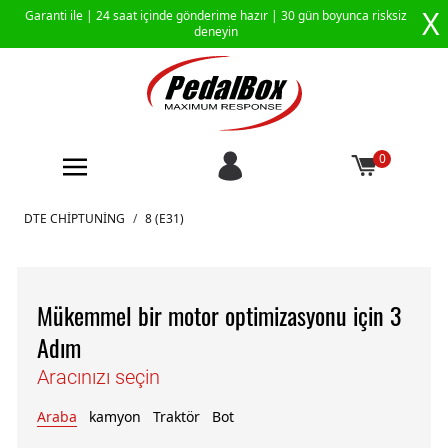
X
Garanti ile |
24 saat içinde gönderime hazır
| 30 gün boyunca risksiz
deneyin
0
İçeriğe geç
DTE CHIPTUNING
/
8 (E31)
Mükemmel bir motor optimizasyonu için 3
Adım
Aracınızı seçin
Araba
kamyon
Traktör
Bot