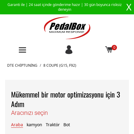
X
Garanti ile |
24 saat içinde gönderime hazır
| 30 gün boyunca risksiz
deneyin
0
İçeriğe geç
DTE CHIPTUNING
/
8 COUPE (G15, F92)
Mükemmel bir motor optimizasyonu için 3
Adım
Aracınızı seçin
Araba
kamyon
Traktör
Bot