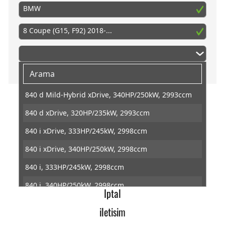
BMW
8 Coupe (G15, F92) 2018-...
840 d Mild-Hybrid xDrive, 340HP/250kW, 2993ccm
840 d xDrive, 320HP/235kW, 2993ccm
PedalBox
840 i xDrive, 333HP/245kW, 2998ccm
Baska
840 i xDrive, 340HP/250kW, 2998ccm
Gazpedal tuning
840 i, 333HP/245kW, 2998ccm
Veri koruma
840 i, 340HP/250kW, 2998ccm
Iptal
M 850 i xDrive, 530HP/390kW, 4395ccm
iletisim
M8 Competition, 625HP/460kW, 4395ccm