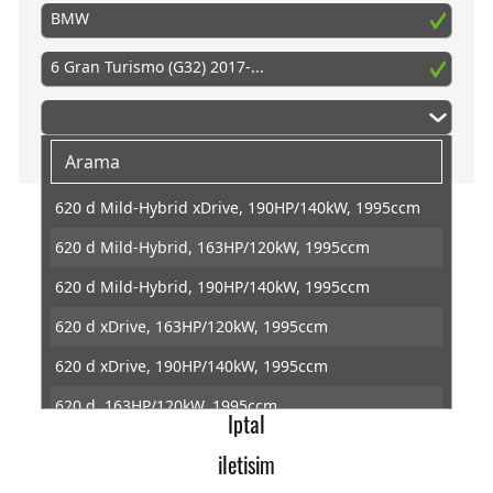
BMW
6 Gran Turismo (G32) 2017-...
620 d Mild-Hybrid xDrive, 190HP/140kW, 1995ccm
620 d Mild-Hybrid, 163HP/120kW, 1995ccm
PedalBox
620 d Mild-Hybrid, 190HP/140kW, 1995ccm
Baska
620 d xDrive, 163HP/120kW, 1995ccm
Gazpedal tuning
620 d xDrive, 190HP/140kW, 1995ccm
Veri koruma
620 d, 163HP/120kW, 1995ccm
Iptal
620 d, 190HP/140kW, 1995ccm
iletisim
630 d Mild-Hybrid xDrive, 286HP/210kW, 2993ccm