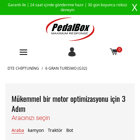
X
Garanti ile |
24 saat içinde gönderime hazır
| 30 gün boyunca risksiz
deneyin
0
İçeriğe geç
DTE CHIPTUNING
/
6 GRAN TURISMO (G32)
Mükemmel bir motor optimizasyonu için 3
Adım
Aracınızı seçin
Araba
kamyon
Traktör
Bot