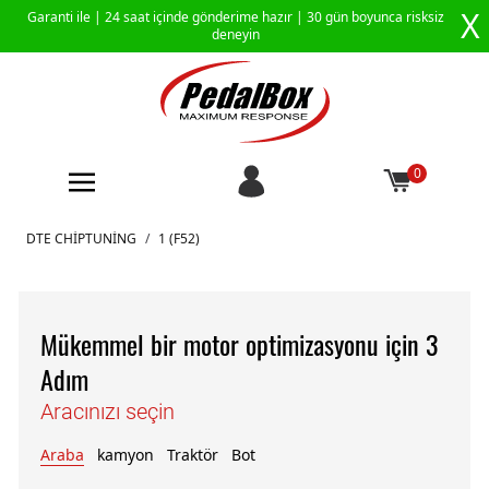
X
Garanti ile |
24 saat içinde gönderime hazır
| 30 gün boyunca risksiz
deneyin
0
İçeriğe geç
DTE CHIPTUNING
/
1 (F52)
Mükemmel bir motor optimizasyonu için 3
Adım
Aracınızı seçin
Araba
kamyon
Traktör
Bot