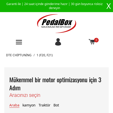
X
Garanti ile |
24 saat içinde gönderime hazır
| 30 gün boyunca risksiz
deneyin
0
İçeriğe geç
DTE CHIPTUNING
/
1 (F20, F21)
Mükemmel bir motor optimizasyonu için 3
Adım
Aracınızı seçin
Araba
kamyon
Traktör
Bot