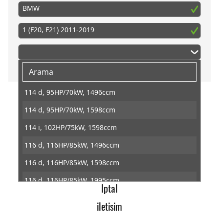
BMW
1 (F20, F21) 2011-2019
114 d, 95HP/70kW, 1496ccm
114 d, 95HP/70kW, 1598ccm
PedalBox
114 i, 102HP/75kW, 1598ccm
Baska
116 d, 116HP/85kW, 1496ccm
Gazpedal tuning
116 d, 116HP/85kW, 1598ccm
Veri koruma
116 d, 116HP/85kW, 1995ccm
Iptal
116 i, 109HP/80kW, 1499ccm
iletisim
116 i, 136HP/100kW, 1598ccm