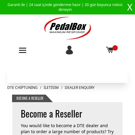
X
Garanti ile |
24 saat içinde gönderime hazır
| 30 gün boyunca risksiz
deneyin
İçeriğe geç
DTE CHIPTUNING
/
ILETISIM
/
DEALER ENQUIRY
BECOME A RESELLER
Become a Reseller
You would like to become a DTE dealer and
plan to order a large number of products? Try