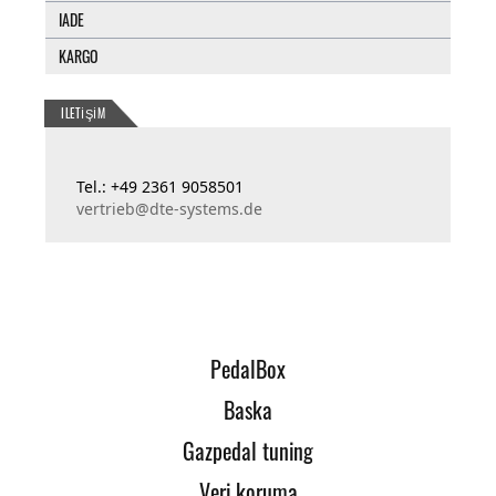
IADE
KARGO
ILETIŞIM
Tel.: +49 2361 9058501
vertrieb@dte-systems.de
PedalBox
Baska
Gazpedal tuning
Veri koruma