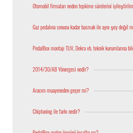
üretilmiştir. Dolayısıyla aracınıza özel bir seçenek 
Otomobil firmaları neden tepkime sürelerini iyileştiri
Otomobil firmaları belirli tepkime standartlara uy
başlayarak bu standart bir nebze olsun esnetilmiş
Gaz pedalına sonuna kadar basmak ile aynı şey değil 
refleksleridir. Sürücü yaş gruplarının refleksleri far
Kesinlikle hayır. Gaz pedalına sonuna kadar basmak
ile dokunarak %100 reaksiyon almak arasında büyük
PedalBox montajı TUV, Dekra vb. teknik kurumlarına bil
durumdur.
Kesinlikle hayır. PedalBox araç beynine müdahale
geçebilir.
2014/30/AB Yönergesi nedir?
Bu, sürüş sırasında işletilen, elektrikli ve elektro
elektromanyetik uyumluluk (EMU) hususundaki 2014
Aracım muayeneden geçer mi?
CE işaretine sahiptir.
Aracınızın beynine müdahale edilmediği için bir m
Chiptuning ile farkı nedir?
Chiptuning aracınızın motor ve beygir gücü artışını
PedalBox motor ömrünü kısaltır mı?