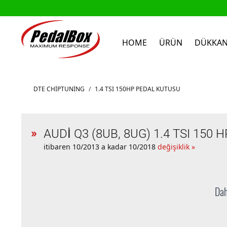
HOME
ÜRÜN
DÜKKA
İçeriğe geç
DTE CHIPTUNING
/
1.4 TSI 150HP PEDAL KUTUSU
AUDI Q3 (8UB, 8UG) 1.4 TSI 150 H
itibaren 10/2013 a kadar 10/2018
değişiklik »
Dah