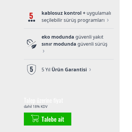
kablosuz kontrol +
uygulamalı
5
seçilebilir sürüş programları
eko modunda
güvenli yakıt
sınır modunda
güvenli sürüş
5
5 Yıl
Ürün Garantisi
Talep üzerine fiyat
dahil 18% KDV
Talebe ait