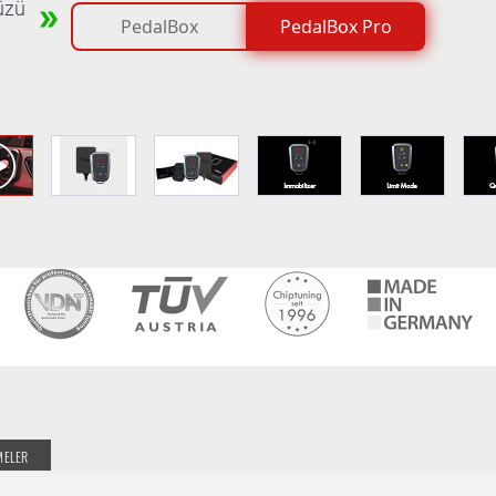
üzü
PedalBox
PedalBox Pro
MELER