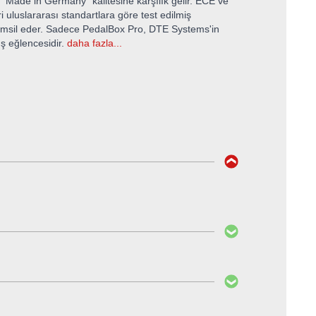
yi "Made in Germany" kalitesine karşılık gelir. ECE ve
ri uluslararası standartlara göre test edilmiş
temsil eder. Sadece PedalBox Pro, DTE Systems'in
üş eğlencesidir.
daha fazla...
fatura edilir.
r modele farklı olarak optimize edilmiş ve