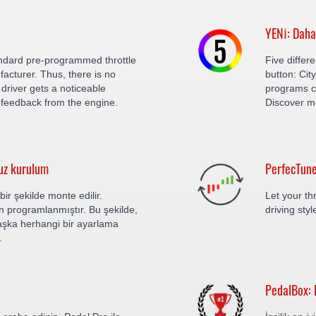
YENİ: Daha
ndard pre-programmed throttle
Five differ
facturer. Thus, there is no
button: Cit
driver gets a noticeable
programs c
feedback from the engine.
Discover m
uz kurulum
PerfecTune
ir şekilde monte edilir.
Let your thr
 programlanmıştır. Bu şekilde,
driving sty
aşka herhangi bir ayarlama
.
PedalBox: D