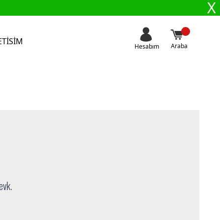
X
ETISIM
Araba
Hesabım
evk.