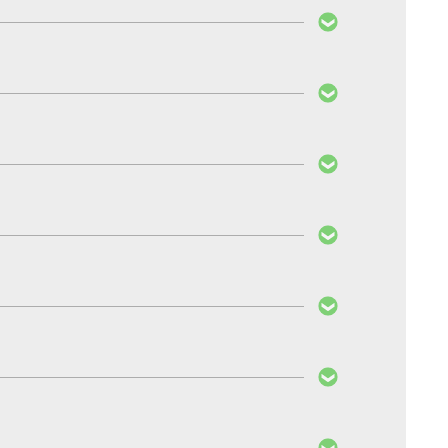
r çok araçta farklı sürüş modları sunulmaya
emli nedenlerinden bir tanesi de sürücü
yatını arttırır. Gaz pedalına sonuna kadar basmak
a sonuna kadar basmak son derece farklı iki
dirilmesi gerekmez. Araç muayenesinden rahatlıkla
il), elektrikli ve elektronik sistemlerin
lamına gelir. PedalBox bu yönerge uyarıncadır ve
enden geçer.
epkime gecikmesini iyileşitirir.