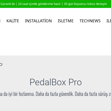
Garanti ile |
24 saat içinde gönderime hazır
| 30 gün boyunca risksiz deneyin
N
KALITE
INSTALLATION
ISLETME
TECHNEWS
IL
P
PedalBox
Pro
a da iyi bir hızlanma. Daha da fazla güvenlik. Daha da fazla sürüş z