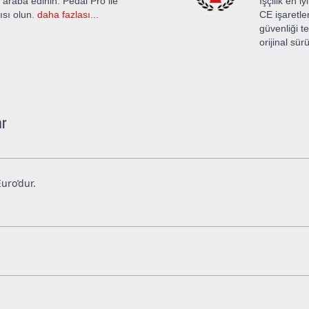
 araba edinin. Pedal Pro ile
İşçilik en i
ısı olun.
daha fazlası...
CE işaretle
güvenliği 
orijinal sür
ar
uro’dur.
. DTE Systems Türkiye Distribütörü Uludağ Group tarafından adınıza 
l araçlar için özel tasarlanmıştır. Ayrıca bu tip araçlar için her bi