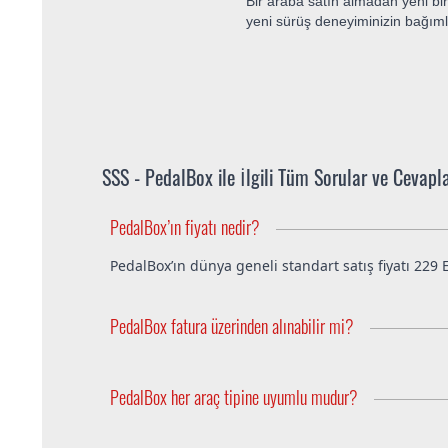
Bir araba satın almadan yeni bir
yeni sürüş deneyiminizin bağıml
SSS - PedalBox ile İlgili Tüm Sorular ve Cevapl
PedalBox’ın fiyatı nedir?
PedalBox’ın dünya geneli standart satış fiyatı 229 E
PedalBox fatura üzerinden alınabilir mi?
Tabi ki de PedalBox satışlarımız isme fatura edilir
PedalBox her araç tipine uyumlu mudur?
PedalBox atmosferik motor sistemi bulunan yeni nesi