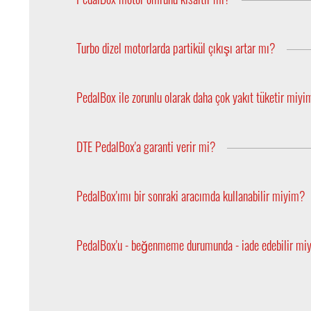
Kesinlikle hayır. PedalBox aracınızın motoru ile ilgi
Turbo dizel motorlarda partikül çıkışı artar mı?
Hayır, çünkü PedalBox egzoz sıcaklığını etkilemez.
PedalBox ile zorunlu olarak daha çok yakıt tüketir miy
Hayır, gaz alımının kısaltılmış tepki yeteneği, enje
DTE PedalBox'a garanti verir mi?
Evet, DTE Systems yasal düzenlemeler uyarınca iki 
sunmaktadır.
PedalBox'ımı bir sonraki aracımda kullanabilir miyim?
PedalBox'lar, aynı tip gaz pedalının takılı olduğu 
gösterdiklerinden yeniden programlanamazlar. Ara
PedalBox'u - beğenmeme durumunda - iade edebilir mi
iletişime geçmekten çekinmeyin!
Tabi ki. PedalBox’un 15 gün para iade garantisi m