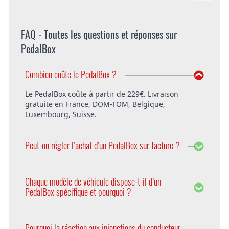
FAQ - Toutes les questions et réponses sur
PedalBox
Combien coûte le PedalBox ?
Le PedalBox coûte à partir de 229€. Livraison
gratuite en France, DOM-TOM, Belgique,
Luxembourg, Suisse.
Peut-on régler l’achat d’un PedalBox sur facture ?
Bien entendu, DTE offre la possibilité de régler le
PedalBox sur facture. Vous pouvez également
Chaque modèle de véhicule dispose-t-il d’un
choisir de payer avec PayPal ou d’avance.
PedalBox spécifique et pourquoi ?
Oui, car chaque modèle d’une série de véhicules a
des paramètres différents. Pour les prendre en
Pourquoi la réaction aux injonctions du conducteur