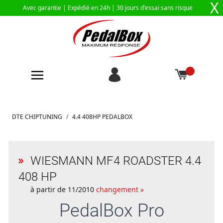
X
Avec garantie |
Expédié en 24h
| 30 jours d'essai sans risque
Aller au contenu
DTE CHIPTUNING
/
4.4 408HP PEDALBOX
WIESMANN MF4 ROADSTER 4.4
408 HP
à partir de 11/2010
changement »
PedalBox
Pro