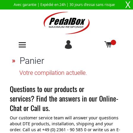
X
Avec garantie |
Expédié en 24h
| 30 jours d'essai sans risque
Aller au contenu
Panier
Votre compilation actuelle.
Questions to our products or
services?
Find the answers in our Online-
Chat or Call us.
Our customer service team will answer your questions
about DTE products, installation, shipping and your
order. Call us at +49 (0) 2361 - 90 585 0 or write us an E-