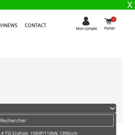
X
0
CHNEWS
CONTACT
Panier
Mon compte
.4 TSI EcoFuel, 150HP/110kW, 1390ccm