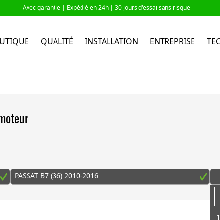
Avec garantie |
Expédié en 24h
| 30 jours d'essai sans risque
UTIQUE
QUALITÉ
INSTALLATION
ENTREPRISE
TE
 moteur
PASSAT B7 (36) 2010-2016
1