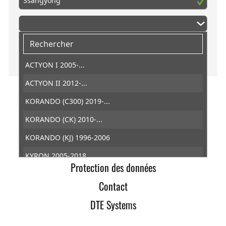
Ssangyong
ACTYON I 2005-...
ACTYON II 2012-...
KORANDO (C300) 2019-...
DTE Systems
KORANDO (CK) 2010-...
Conditions générales de ventes
KORANDO (KJ) 1996-2006
Retractation
KYRON 2005-2018
Protection des données
MUSSO (FJ) 1993-2007
Contact
MUSSO (QK) 2018-...
DTE Systems
REXTON (Y400, Y450) 2017-...