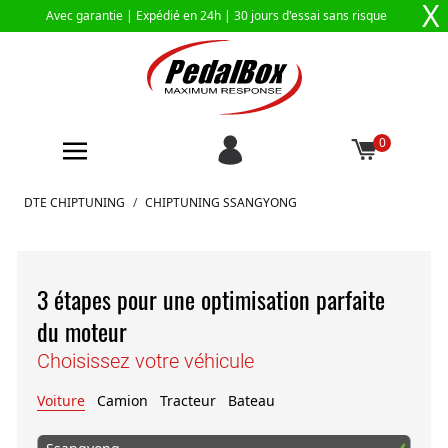
X
Avec garantie |
Expédié en 24h
| 30 jours d'essai sans risque
0
Aller au contenu
DTE CHIPTUNING
/
CHIPTUNING SSANGYONG
3 étapes pour une optimisation parfaite
du moteur
Choisissez votre véhicule
Voiture
Camion
Tracteur
Bateau