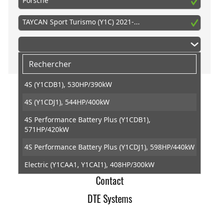
Porsche
TAYCAN Sport Turismo (Y1C) 2021-...
4S (Y1CDB1), 530HP/390kW
4S (Y1CDJ1), 544HP/400kW
DTE Systems
4S Performance Battery Plus (Y1CDB1),
Conditions générales de ventes
571HP/420kW
Retractation
4S Performance Battery Plus (Y1CDJ1), 598HP/440kW
Protection des données
Electric (Y1CAA1, Y1CAI1), 408HP/300kW
Contact
GTS (Y1CDE1), 598HP/440kW
DTE Systems
Performance Battery Plus (Y1CAA1), 476HP/350kW
Performance Battery Plus (Y1CAI1), 435HP/320kW