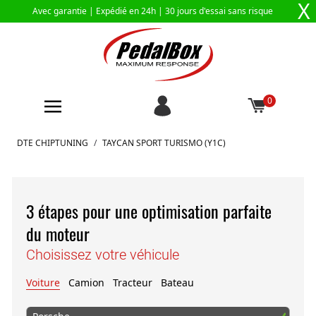
X
Avec garantie |
Expédié en 24h
| 30 jours d'essai sans risque
0
Aller au contenu
DTE CHIPTUNING
/
TAYCAN SPORT TURISMO (Y1C)
3 étapes pour une optimisation parfaite
du moteur
Choisissez votre véhicule
Voiture
Camion
Tracteur
Bateau