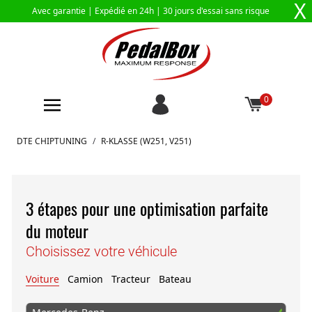
X
Avec garantie |
Expédié en 24h
| 30 jours d'essai sans risque
0
Aller au contenu
DTE CHIPTUNING
/
R-KLASSE (W251, V251)
3 étapes pour une optimisation parfaite
du moteur
Choisissez votre véhicule
Voiture
Camion
Tracteur
Bateau