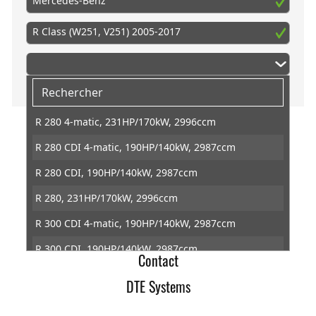
Mercedes-Benz
R Class (W251, V251) 2005-2017
R 280 4-matic, 231HP/170kW, 2996ccm
R 280 CDI 4-matic, 190HP/140kW, 2987ccm
DTE Systems
R 280 CDI, 190HP/140kW, 2987ccm
Conditions générales de ventes
R 280, 231HP/170kW, 2996ccm
Retractation
R 300 CDI 4-matic, 190HP/140kW, 2987ccm
Protection des données
R 300 CDI, 190HP/140kW, 2987ccm
Contact
R 300, 231HP/170kW, 2996ccm
DTE Systems
R 320 CDI 4-matic, 211HP/155kW, 2987ccm