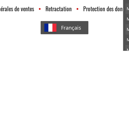
érales de ventes
Retractation
Protection des donné
M
M
Français
M
M
M
M
M