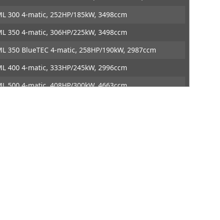
es
Contact
DTE Systems
L 300 4-matic, 252HP/185kW, 3498ccm
L 350 4-matic, 306HP/225kW, 3498ccm
L 350 BlueTEC 4-matic, 258HP/190kW, 2987ccm
L 400 4-matic, 333HP/245kW, 2996ccm
L 500 4-matic, 408HP/300kW, 4663ccm
L 63 AMG 4-matic, 525HP/386kW, 5461ccm
L 63 AMG 4-matic, 558HP/410kW, 5461ccm