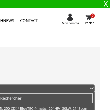
X
0
CHNEWS
CONTACT
Panier
Mon compte
L 250 CDI / BlueTEC 4-matic, 204HP/150kW, 2143ccm