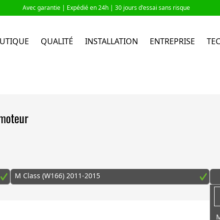
Avec garantie |
Expédié en 24h
| 30 jours d'essai sans risque
UTIQUE
QUALITÉ
INSTALLATION
ENTREPRISE
TE
 moteur
M Class (W166) 2011-2015
M