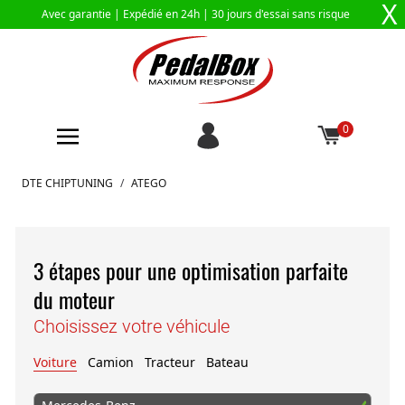
X
Avec garantie |
Expédié en 24h
| 30 jours d'essai sans risque
0
Aller au contenu
DTE CHIPTUNING
/
ATEGO
3 étapes pour une optimisation parfaite
du moteur
Choisissez votre véhicule
Voiture
Camion
Tracteur
Bateau