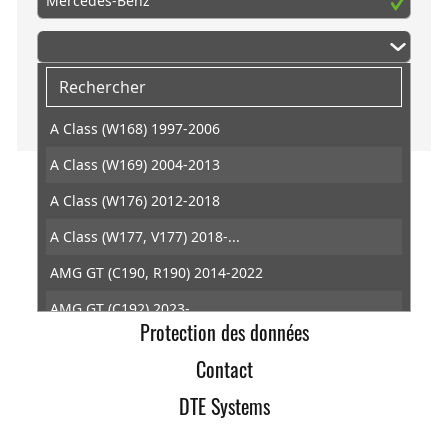
Mercedes-Benz
A Class (W168) 1997-2006
A Class (W169) 2004-2013
A Class (W176) 2012-2018
DTE Systems
A Class (W177, V177) 2018-...
Conditions générales de ventes
AMG GT (C190, R190) 2014-2022
Retractation
AMG GT (C192) 2023-...
Protection des données
AMG GT (X290) 2018-...
Contact
B Class Sports Tourer (W245) 2005-2011
DTE Systems
B Class Sports Tourer (W246, W242) 2011-2018