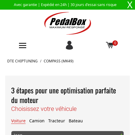
X
Avec garantie |
Expédié en 24h
| 30 jours d'essai sans risque
0
Aller au contenu
DTE CHIPTUNING
/
COMPASS (MK49)
3 étapes pour une optimisation parfaite
du moteur
Choisissez votre véhicule
Voiture
Camion
Tracteur
Bateau