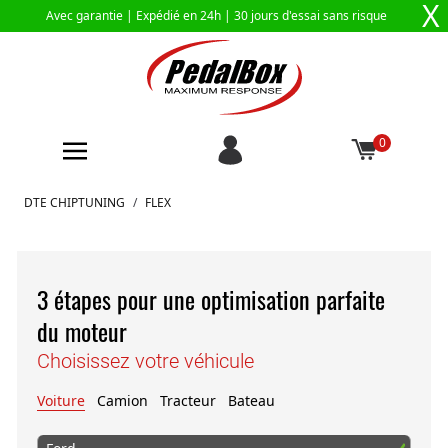
X
Avec garantie |
Expédié en 24h
| 30 jours d'essai sans risque
0
Aller au contenu
DTE CHIPTUNING
/
FLEX
3 étapes pour une optimisation parfaite
du moteur
Choisissez votre véhicule
Voiture
Camion
Tracteur
Bateau