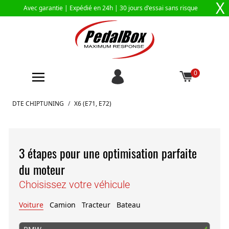
X
Avec garantie |
Expédié en 24h
| 30 jours d'essai sans risque
0
Aller au contenu
DTE CHIPTUNING
/
X6 (E71, E72)
3 étapes pour une optimisation parfaite
du moteur
Choisissez votre véhicule
Voiture
Camion
Tracteur
Bateau