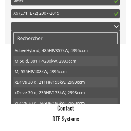
BMW
X6 (E71, E72) 2007-2015
ActiveHybrid, 485HP/357kW, 4395ccm
M 50 d, 381HP/280kW, 2993ccm
DTE Systems
M, 555HP/408kW, 4395ccm
Conditions générales de ventes
xDrive 30 d, 211HP/155kW, 2993ccm
Retractation
xDrive 30 d, 235HP/173kW, 2993ccm
Protection des données
xDrive 30 d, 245HP/180kW, 2993ccm
Contact
xDrive 35 d, 286HP/210kW, 2993ccm
DTE Systems
xDrive 35 i, 305HP/224kW, 2979ccm