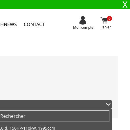
X
0
CHNEWS
CONTACT
Panier
Mon compte
.0 d, 150HP/110kW, 1995ccm