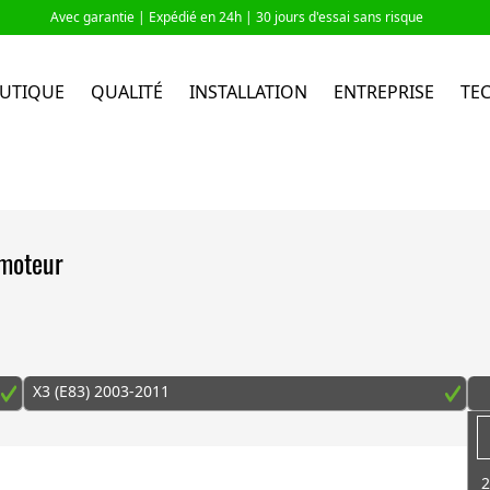
Avec garantie |
Expédié en 24h
| 30 jours d'essai sans risque
UTIQUE
QUALITÉ
INSTALLATION
ENTREPRISE
TE
 moteur
X3 (E83) 2003-2011
2