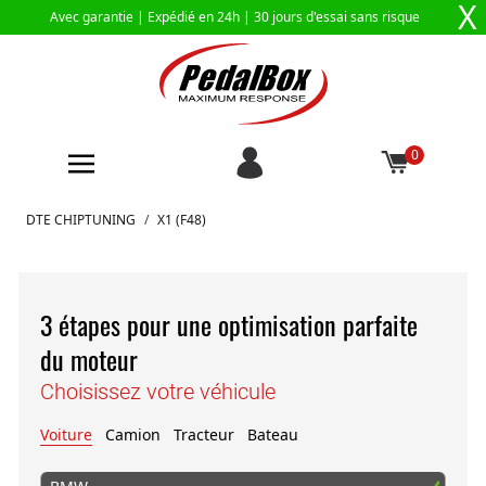
X
Avec garantie |
Expédié en 24h
| 30 jours d'essai sans risque
0
Aller au contenu
DTE CHIPTUNING
/
X1 (F48)
3 étapes pour une optimisation parfaite
du moteur
Choisissez votre véhicule
Voiture
Camion
Tracteur
Bateau