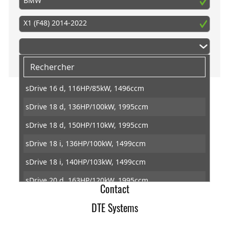
BMW
X1 (F48) 2014-2022
sDrive 16 d, 116HP/85kW, 1496ccm
sDrive 18 d, 136HP/100kW, 1995ccm
DTE Systems
sDrive 18 d, 150HP/110kW, 1995ccm
Conditions générales de ventes
sDrive 18 i, 136HP/100kW, 1499ccm
Retractation
sDrive 18 i, 140HP/103kW, 1499ccm
Protection des données
sDrive 20 d, 163HP/120kW, 1995ccm
Contact
sDrive 20 d, 190HP/140kW, 1995ccm
DTE Systems
sDrive 20 i, 178HP/131kW, 1998ccm