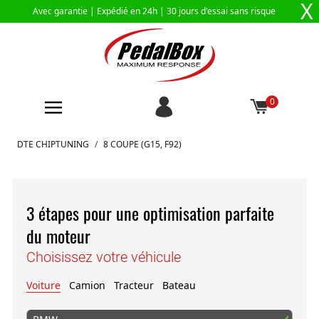
X
Avec garantie |
Expédié en 24h
| 30 jours d'essai sans risque
0
Aller au contenu
DTE CHIPTUNING
/
8 COUPE (G15, F92)
3 étapes pour une optimisation parfaite
du moteur
Choisissez votre véhicule
Voiture
Camion
Tracteur
Bateau