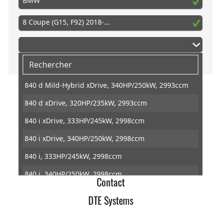
BMW
8 Coupe (G15, F92) 2018-...
840 d Mild-Hybrid xDrive, 340HP/250kW, 2993ccm
840 d xDrive, 320HP/235kW, 2993ccm
DTE Systems
840 i xDrive, 333HP/245kW, 2998ccm
Conditions générales de ventes
840 i xDrive, 340HP/250kW, 2998ccm
Retractation
840 i, 333HP/245kW, 2998ccm
Protection des données
840 i, 340HP/250kW, 2998ccm
Contact
M 850 i xDrive, 530HP/390kW, 4395ccm
DTE Systems
M8 Competition, 625HP/460kW, 4395ccm