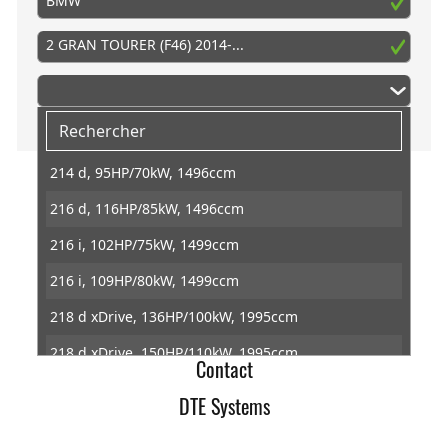
BMW
2 GRAN TOURER (F46) 2014-...
214 d, 95HP/70kW, 1496ccm
216 d, 116HP/85kW, 1496ccm
DTE Systems
216 i, 102HP/75kW, 1499ccm
Conditions générales de ventes
216 i, 109HP/80kW, 1499ccm
Retractation
218 d xDrive, 136HP/100kW, 1995ccm
Protection des données
218 d xDrive, 150HP/110kW, 1995ccm
Contact
218 d, 136HP/100kW, 1995ccm
DTE Systems
218 d, 150HP/110kW, 1995ccm