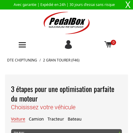
X
Avec garantie |
Expédié en 24h
| 30 jours d'essai sans risque
0
Aller au contenu
DTE CHIPTUNING
/
2 GRAN TOURER (F46)
3 étapes pour une optimisation parfaite
du moteur
Choisissez votre véhicule
Voiture
Camion
Tracteur
Bateau