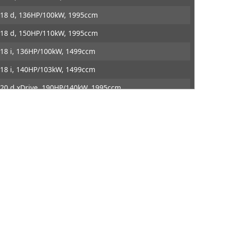
es
Contact
DTE Systems
18 d, 136HP/100kW, 1995ccm
18 d, 150HP/110kW, 1995ccm
18 i, 136HP/100kW, 1499ccm
18 i, 140HP/103kW, 1499ccm
20 d xDrive, 190HP/140kW, 1995ccm
20 d, 163HP/120kW, 1995ccm
20 d, 190HP/140kW, 1995ccm
20 i xDrive, 178HP/131kW, 1998ccm
20 i, 178HP/131kW, 1998ccm
 235 i xDrive, 306HP/225kW, 1998ccm