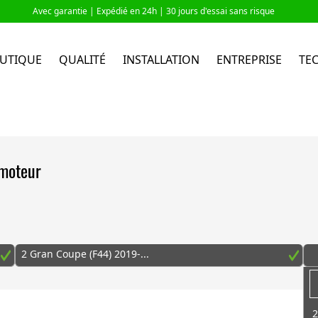
Avec garantie |
Expédié en 24h
| 30 jours d'essai sans risque
UTIQUE
QUALITÉ
INSTALLATION
ENTREPRISE
TE
 moteur
2 Gran Coupe (F44) 2019-...
2