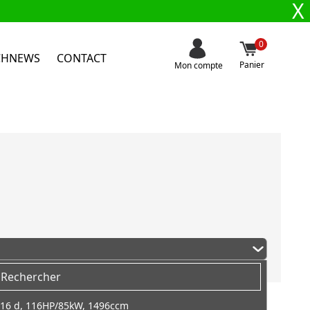
X
0
CHNEWS
CONTACT
Panier
Mon compte
16 d, 116HP/85kW, 1496ccm