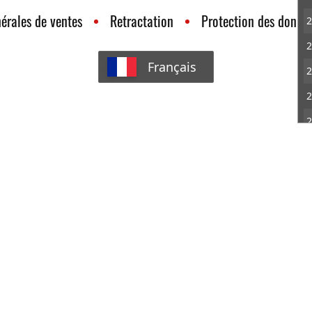
érales de ventes
Retractation
Protection des donné
2
2
Français
2
2
2
2
2
2
2
M