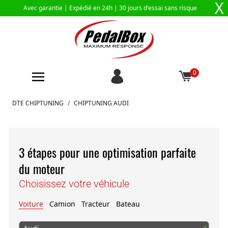
X
Avec garantie |
Expédié en 24h
| 30 jours d'essai sans risque
0
Aller au contenu
DTE CHIPTUNING
/
CHIPTUNING AUDI
3 étapes pour une optimisation parfaite
du moteur
Choisissez votre véhicule
Voiture
Camion
Tracteur
Bateau