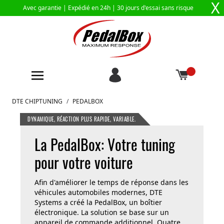
X
Avec garantie |
Expédié en 24h
| 30 jours d'essai sans risque
Aller au contenu
DTE CHIPTUNING
/
PEDALBOX
DYNAMIQUE, RÉACTION PLUS RAPIDE, VARIABLE.
La PedalBox: Votre tuning
pour votre voiture
Afin d'améliorer le temps de réponse dans les
véhicules automobiles modernes, DTE
Systems a créé la PedalBox, un boîtier
électronique. La solution se base sur un
appareil de commande additionnel. Quatre