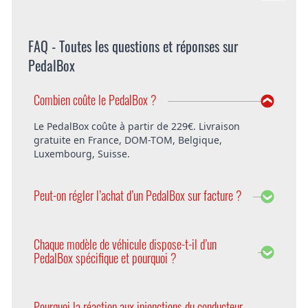
FAQ - Toutes les questions et réponses sur
PedalBox
Combien coûte le PedalBox ?
Le PedalBox coûte à partir de 229€. Livraison
gratuite en France, DOM-TOM, Belgique,
Luxembourg, Suisse.
Peut-on régler l’achat d’un PedalBox sur facture ?
Bien entendu, DTE offre la possibilité de régler le
PedalBox sur facture. Vous pouvez également
Chaque modèle de véhicule dispose-t-il d’un
choisir de payer avec PayPal ou d’avance.
PedalBox spécifique et pourquoi ?
Oui, car chaque modèle d’une série de véhicules a
des paramètres différents. Pour les prendre en
Pourquoi la réaction aux injonctions du conducteur