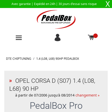
X
Avec garantie |
Expédié en 24h
| 30 jours d'essai sans risque
Aller au contenu
DTE CHIPTUNING
/
1.4 (L08, L68) 90HP PEDALBOX
OPEL CORSA D (S07) 1.4 (L08,
L68) 90 HP
à partir de 07/2006 jusqu'à 08/2014
changement »
PedalBox
Pro